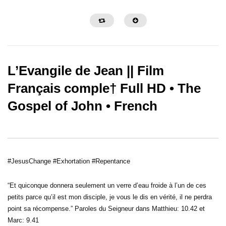
L’Evangile de Jean || Film
Français comple† Full HD • The
Gospel of John • French
52:21
01:59:47
Le Combat spirituel pour tous
l’évangile de Marc | Fren
HD
#JesusChange #Exhortation #Repentance
“Et quiconque donnera seulement un verre d’eau froide à l’un de ces
petits parce qu’il est mon disciple, je vous le dis en vérité, il ne perdra
point sa récompense.” Paroles du Seigneur dans Matthieu: 10.42 et
Marc: 9.41