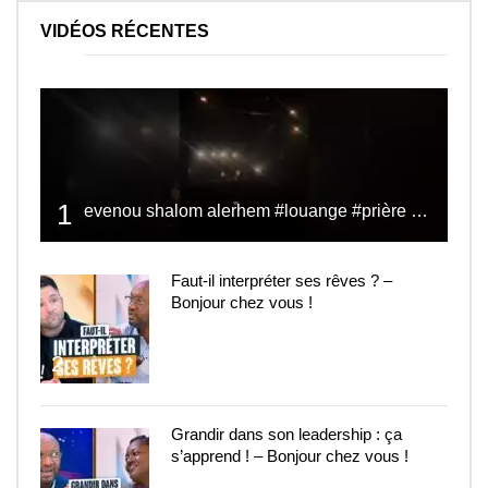
VIDÉOS RÉCENTES
1
evenou shalom alerhem #louange #prière #shalom
Faut-il interpréter ses rêves ? –
Bonjour chez vous !
2
Grandir dans son leadership : ça
s’apprend ! – Bonjour chez vous !