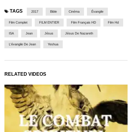
TAGS
2017
Bible
Cinéma
Évangile
Film Complet
FILM ENTIER
Film Français HD
Film Hd
ISA
Jean
Jésus
Jésus De Nazareth
L'évangile De Jean
Yeshua
RELATED VIDEOS