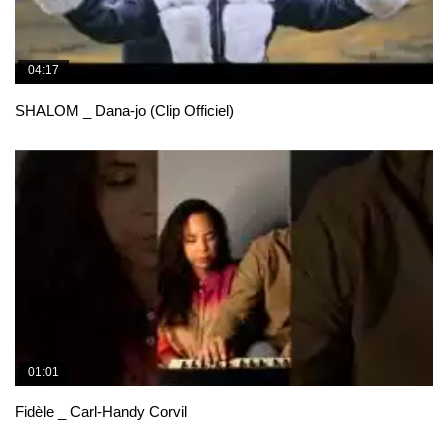
04:17
SHALOM _ Dana-jo (Clip Officiel)
01:01
Fidèle _ Carl-Handy Corvil