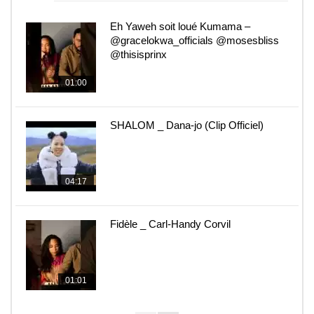
Eh Yaweh soit loué Kumama –
@gracelokwa_officials @mosesbliss
@thisisprinx
01:00
SHALOM _ Dana-jo (Clip Officiel)
04:17
Fidèle _ Carl-Handy Corvil
01:01