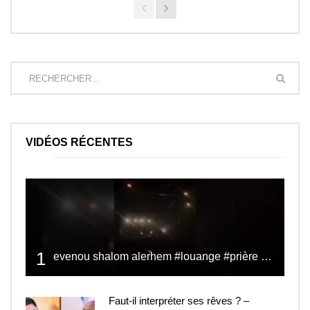
VIDÉOS RÉCENTES
1
evenou shalom alerhem #louange #prière #shalom
Faut-il interpréter ses rêves ? –