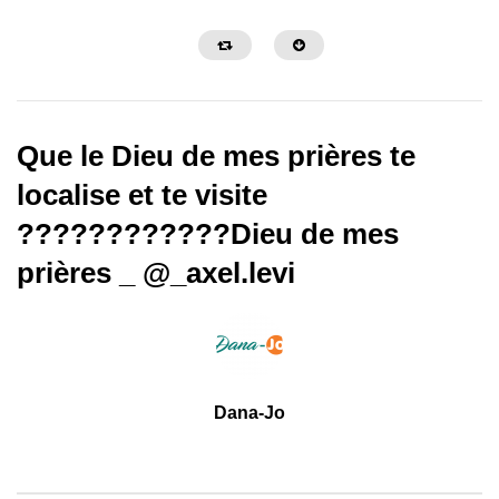
Que le Dieu de mes prières te
localise et te visite
????????????️Dieu de mes
01:00
04:17
prières _ @_axel.levi
Eh Yaweh soit loué Kumama –
SHALOM _ Dana-jo (Clip
@gracelokwa_officials @mosesbliss
@thisisprinx
Dana-Jo