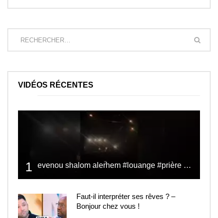
VIDÉOS RÉCENTES
1
evenou shalom alerhem #louange #prière #shalom
Faut-il interpréter ses rêves ? –
Bonjour chez vous !