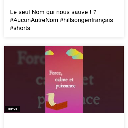
HILLSONG FR
Le seul Nom qui nous sauve ! ?
#AucunAutreNom #hillsongenfrançais
#shorts
00:58
HILLSONG FR