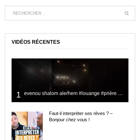
VIDÉOS RÉCENTES
1
evenou shalom alerhem #louange #prière #shalom
Faut-il interpréter ses rêves ? –
Bonjour chez vous !
2