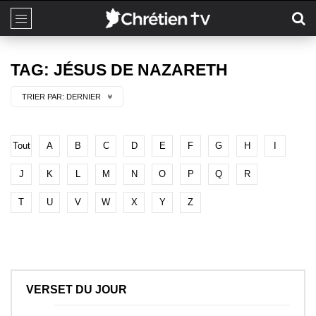
TAG: JÉSUS DE NAZARETH
TRIER PAR:
DERNIER
Tout
A
B
C
D
E
F
G
H
I
J
K
L
M
N
O
P
Q
R
S
T
U
V
W
X
Y
Z
VERSET DU JOUR