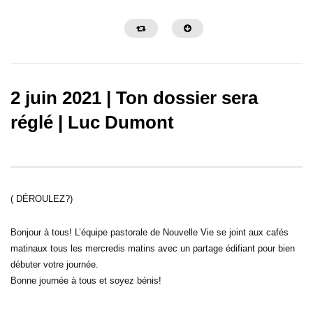
2 juin 2021 | Ton dossier sera
réglé | Luc Dumont
13:39
15:26
L’arme secrète du croyant dans la
Un espoir pour renverser
détresse | Café Matinal avec Claude et
Café Matinal avec Claud
( DÉROULEZ?)
Chantal Houde
Houde
Bonjour à tous! L’équipe pastorale de Nouvelle Vie se joint aux cafés
matinaux tous les mercredis matins avec un partage édifiant pour bien
débuter votre journée.
Bonne journée à tous et soyez bénis!