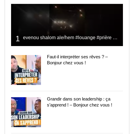
1
evenou shalom alerhem #louange #prière #shalom
Faut-il interpréter ses rêves ? –
Bonjour chez vous !
2
Grandir dans son leadership : ça
s’apprend ! – Bonjour chez vous !
3