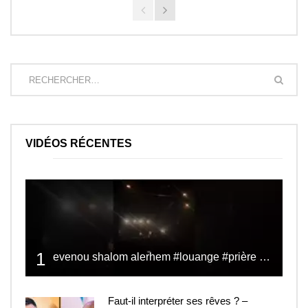
VIDÉOS RÉCENTES
1
evenou shalom alerhem #louange #prière #shalom
Faut-il interpréter ses rêves ? –