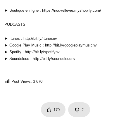
► Boutique en ligne : https://nouvellevie.myshopify.com/
PODCASTS
► Itunes : http://bit.ly/itunesnv
► Google Play Music : http://bit.ly/googleplaymusicnv
► Spotify : http://bit.ly/spotifynv
► Soundcloud : http://bit.ly/soundcloudnv
——-
Post Views:
3 670
179
2