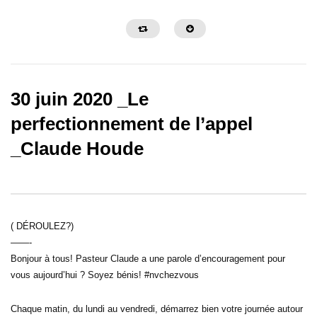
30 juin 2020 _Le
perfectionnement de l’appel
_Claude Houde
13:39
15:26
L’arme secrète du croyant dans la
Un espoir pour renverser
détresse | Café Matinal avec Claude et
Café Matinal avec Claud
Chantal Houde
Houde
( DÉROULEZ?)
——-
Bonjour à tous! Pasteur Claude a une parole d’encouragement pour
vous aujourd’hui ? Soyez bénis! #nvchezvous
Chaque matin, du lundi au vendredi, démarrez bien votre journée autour