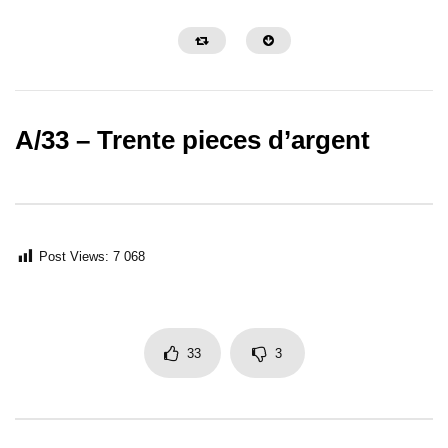
A/33 – Trente pieces d’argent
Post Views:
7 068
La Grande Histoire de Ben Hur
Samson et Dalila – Des
33
3