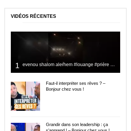
VIDÉOS RÉCENTES
1
evenou shalom alerhem #louange #prière #shalom
Faut-il interpréter ses rêves ? –
Bonjour chez vous !
2
Grandir dans son leadership : ça
s’apprend ! – Bonjour chez vous !