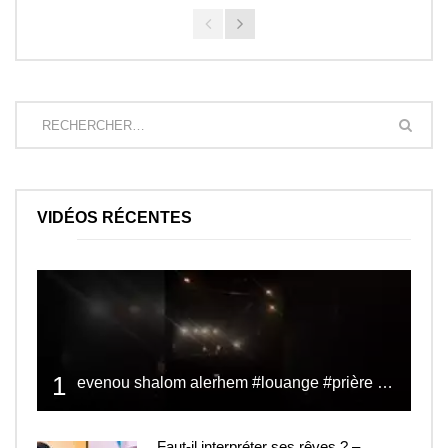
VIDÉOS RÉCENTES
1
evenou shalom alerhem #louange #prière #shalom
Faut-il interpréter ses rêves ? –