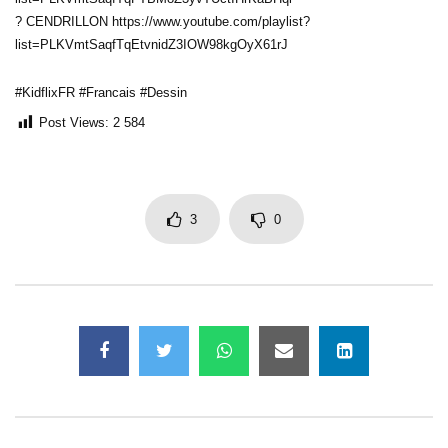
? CENDRILLON https://www.youtube.com/playlist?
list=PLKVmtSaqfTqEtvnidZ3IOW98kgOyX61rJ
#KidflixFR #Francais #Dessin
Post Views:
2 584
3
0