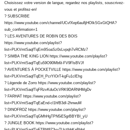
Choisissez votre version de langue, regardez nos playlists, souscrivez-
vous et profitez-en!
? SUBSCRIBE
https://www.youtube.com/channel/UCvfXep6au8jHOIkSGxGtQHA?
sub_confirmation=1
? LES AVENTURES DE ROBIN DES BOIS
https://www.youtube.com/playlist?
list=PLKVmtSaqfTqEm9SoaSz0sLvpqh7vRCMz7
? SIMBA THE KING LION https://www.youtube.com/playlist?
list=PLKVmtSaqfTqEu59O90Mb6t-FV9FlsBVJf
? AVENTURES À POCKETVILLE https://www.youtube.com/playlist?
list=PLKVmtSaqfTqEH_PcrYIOrT-kgFu1clEhg
? Légende de Zorro https://www.youtube.com/playlist?
list=PLKVmtSaqfTqFRzvKduOcVRK9DARNHMgDv
? FARHAT https://www.youtube.com/playlist?
list=PLKVmtSaqfTqEaEnd-cl1hfB3dI-2hnwuM
? DINOFROZ https://www.youtube.com/playlist?
list=PLKVmtSaqfTqGMhHgTPN5iE5grBBYBI_yU
? JUNGLE BOOK https://www.youtube.com/playlist?
list=PLKVmtSaqfTqFTBM8Z3yvTUctIHrKaBHql