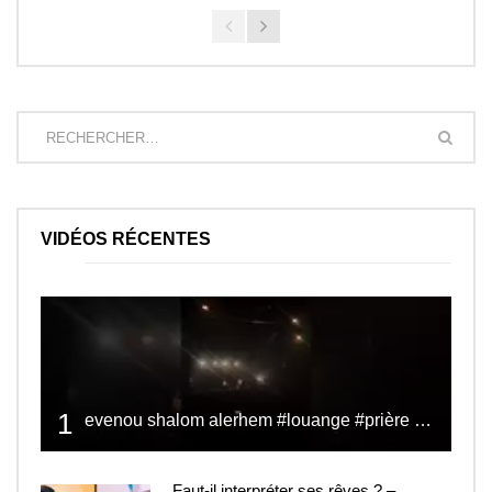
VIDÉOS RÉCENTES
1
evenou shalom alerhem #louange #prière #shalom
Faut-il interpréter ses rêves ? –