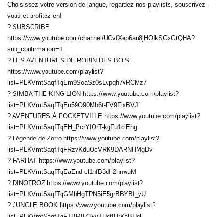
Choisissez votre version de langue, regardez nos playlists, souscrivez-
vous et profitez-en!
? SUBSCRIBE
https://www.youtube.com/channel/UCvfXep6au8jHOIkSGxGtQHA?
sub_confirmation=1
? LES AVENTURES DE ROBIN DES BOIS
https://www.youtube.com/playlist?
list=PLKVmtSaqfTqEm9SoaSz0sLvpqh7vRCMz7
? SIMBA THE KING LION https://www.youtube.com/playlist?
list=PLKVmtSaqfTqEu59O90Mb6t-FV9FlsBVJf
? AVENTURES À POCKETVILLE https://www.youtube.com/playlist?
list=PLKVmtSaqfTqEH_PcrYIOrT-kgFu1clEhg
? Légende de Zorro https://www.youtube.com/playlist?
list=PLKVmtSaqfTqFRzvKduOcVRK9DARNHMgDv
? FARHAT https://www.youtube.com/playlist?
list=PLKVmtSaqfTqEaEnd-cl1hfB3dI-2hnwuM
? DINOFROZ https://www.youtube.com/playlist?
list=PLKVmtSaqfTqGMhHgTPN5iE5grBBYBI_yU
? JUNGLE BOOK https://www.youtube.com/playlist?
list=PLKVmtSaqfTqFTBM8Z3yvTUctIHrKaBHql