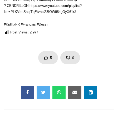
? CENDRILLON https://www.youtube.com/playlist?
list=PLKVmtSaqfTqEtvnidZ3IOW98kgOyX61rJ
#KidflixFR #Francais #Dessin
Post Views:
2 977
5
0