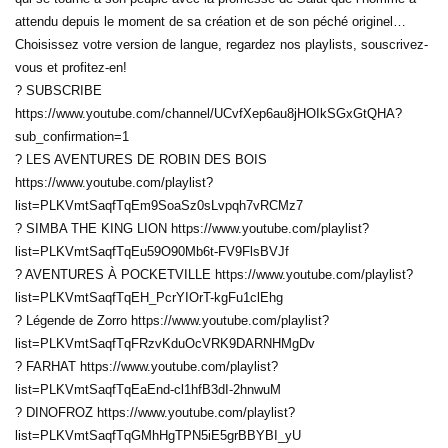
attendu depuis le moment de sa création et de son péché originel…
Choisissez votre version de langue, regardez nos playlists, souscrivez-
vous et profitez-en!
? SUBSCRIBE
https://www.youtube.com/channel/UCvfXep6au8jHOIkSGxGtQHA?
sub_confirmation=1
? LES AVENTURES DE ROBIN DES BOIS
https://www.youtube.com/playlist?
list=PLKVmtSaqfTqEm9SoaSz0sLvpqh7vRCMz7
? SIMBA THE KING LION https://www.youtube.com/playlist?
list=PLKVmtSaqfTqEu59O90Mb6t-FV9FlsBVJf
? AVENTURES À POCKETVILLE https://www.youtube.com/playlist?
list=PLKVmtSaqfTqEH_PcrYIOrT-kgFu1clEhg
? Légende de Zorro https://www.youtube.com/playlist?
list=PLKVmtSaqfTqFRzvKduOcVRK9DARNHMgDv
? FARHAT https://www.youtube.com/playlist?
list=PLKVmtSaqfTqEaEnd-cl1hfB3dI-2hnwuM
? DINOFROZ https://www.youtube.com/playlist?
list=PLKVmtSaqfTqGMhHgTPN5iE5grBBYBI_yU