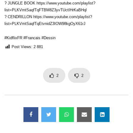
? JUNGLE BOOK https://www.youtube.com/playlist?
list=PLKVmtSaqfTqFTBM8Z3yvTUctIHrKaBHql
? CENDRILLON https://www.youtube.com/playlist?
list=PLKVmtSaqfTqEtvnidZ3IOW98kgOyX61rJ
#KidflixFR #Francais #Dessin
Post Views:
2 881
2
2