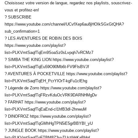
Choisissez votre version de langue, regardez nos playlists, souscrivez-
vous et profitez-en!
? SUBSCRIBE
https://www.youtube.com/channel/UCvfXep6au8jHOIkSGxGtQHA?
sub_confirmation=1
? LES AVENTURES DE ROBIN DES BOIS
https://www.youtube.com/playlist?
list=PLKVmtSaqfTqEm9SoaSz0sLvpqh7vRCMz7
? SIMBA THE KING LION https://www.youtube.com/playlist?
list=PLKVmtSaqfTqEu59O90Mb6t-FV9FlsBVJf
? AVENTURES À POCKETVILLE https://www.youtube.com/playlist?
list=PLKVmtSaqfTqEH_PcrYIOrT-kgFu1clEhg
? Légende de Zorro https://www.youtube.com/playlist?
list=PLKVmtSaqfTqFRzvKduOcVRK9DARNHMgDv
? FARHAT https://www.youtube.com/playlist?
list=PLKVmtSaqfTqEaEnd-cl1hfB3dI-2hnwuM
? DINOFROZ https://www.youtube.com/playlist?
list=PLKVmtSaqfTqGMhHgTPN5iE5grBBYBI_yU
? JUNGLE BOOK https://www.youtube.com/playlist?
list=PLKVmtSaqfTqFTBM8Z3yvTUctIHrKaBHql