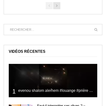
VIDÉOS RÉCENTES
1
evenou shalom alerhem #louange #prière #shalom
Faut-il interpréter ses rêves ? –