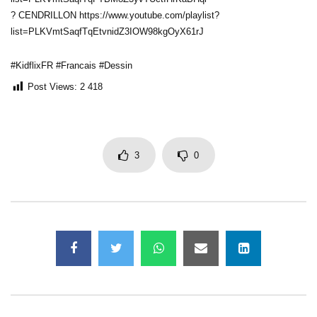
? CENDRILLON https://www.youtube.com/playlist?
list=PLKVmtSaqfTqEtvnidZ3IOW98kgOyX61rJ
#KidflixFR #Francais #Dessin
Post Views:
2 418
3
0