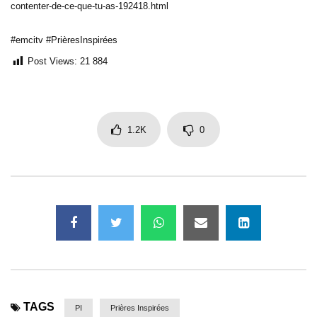
contenter-de-ce-que-tu-as-192418.html
#emcitv #PrièresInspirées
Post Views:
21 884
1.2K
0
TAGS
PI
Prières Inspirées