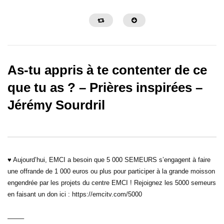
As-tu appris à te contenter de ce
que tu as ? – Prières inspirées –
Jérémy Sourdril
30:32
31:08
Sois une personne de foi – Prières
Sois une personne de c
inspirées – Gregory Toussaint
Prières inspirées – Gre
♥ Aujourd’hui, EMCI a besoin que 5 000 SEMEURS s’engagent à faire
une offrande de 1 000 euros ou plus pour participer à la grande moisson
engendrée par les projets du centre EMCI ! Rejoignez les 5000 semeurs
en faisant un don ici : https://emcitv.com/5000
——–