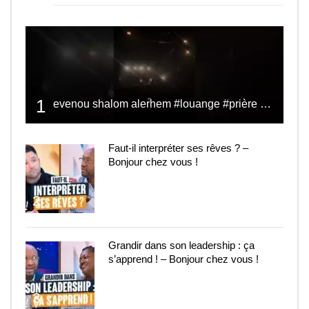
1
evenou shalom alerhem #louange #prière #shalom
Faut-il interpréter ses rêves ? –
Bonjour chez vous !
2
Grandir dans son leadership : ça
s’apprend ! – Bonjour chez vous !
3