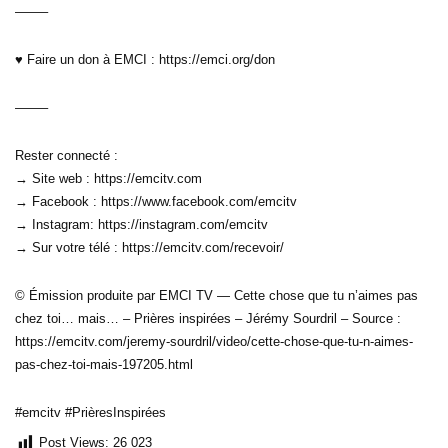
——–
♥ Faire un don à EMCI : https://emci.org/don
——–
Rester connecté :
→ Site web : https://emcitv.com
→ Facebook : https://www.facebook.com/emcitv
→ Instagram: https://instagram.com/emcitv
→ Sur votre télé : https://emcitv.com/recevoir/
© Émission produite par EMCI TV — Cette chose que tu n’aimes pas
chez toi… mais… – Prières inspirées – Jérémy Sourdril – Source :
https://emcitv.com/jeremy-sourdril/video/cette-chose-que-tu-n-aimes-
pas-chez-toi-mais-197205.html
#emcitv #PrièresInspirées
Post Views:
26 023