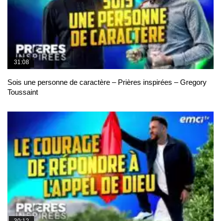
31:08
Sois une personne de caractère – Prières inspirées – Gregory
Toussaint
30:12