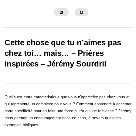
Cette chose que tu n’aimes pas
chez toi… mais… – Prières
inspirées – Jérémy Sourdril
30:32
31:08
Sois une personne de foi – Prières
Sois une personne de c
inspirées – Gregory Toussaint
Prières inspirées – Gre
Quelle est cette caractéristique que vous n’appréciez pas chez vous et
qui représente un complexe pour vous ? Comment apprendre à accepter
notre spécificité pour en faire une force plutôt qu’une faiblesse ? Jérémy
nous partage un encouragement dans ce sens, à travers quelques
exemples bibliques.