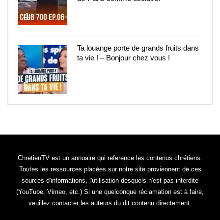
4
Ta louange porte de grands fruits dans
ta vie ! – Bonjour chez vous !
5
ChretienTV est un annuaire qui reference les contenus chrétiens.
Toutes les ressources placées sur notre site proviennent de ces
sources d'informations, l'utilisation desquels n'est pas interdite
(YouTube, Vimeo, etc.) Si une quelconque réclamation est à faire,
veuillez contacter les auteurs du dit contenu directement.