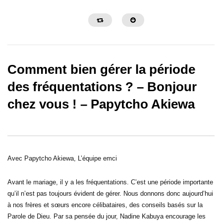
Comment bien gérer la période
des fréquentations ? – Bonjour
chez vous ! – Papytcho Akiewa
32:29
30:26
Faut-il interpréter ses rêves ? –
Grandir dans son leader
Bonjour chez vous !
s’apprend ! – Bonjour c
Avec Papytcho Akiewa, L’équipe emci
Avant le mariage, il y a les fréquentations. C’est une période importante
qu’il n’est pas toujours évident de gérer. Nous donnons donc aujourd’hui
à nos frères et sœurs encore célibataires, des conseils basés sur la
Parole de Dieu. Par sa pensée du jour, Nadine Kabuya encourage les