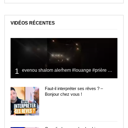
VIDÉOS RÉCENTES
1
evenou shalom alerhem #louange #prière #shalom
Faut-il interpréter ses rêves ? –
Bonjour chez vous !
2