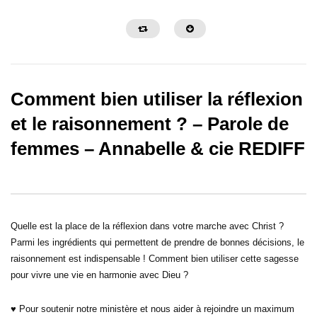
Comment bien utiliser la réflexion
et le raisonnement ? – Parole de
femmes – Annabelle & cie REDIFF
29:02
29:42
Savoir quand arrêter – Parole de
L’obéissance demande de
femmes – Annabelle & cie
Parole de femmes – Ann
Quelle est la place de la réflexion dans votre marche avec Christ ?
Parmi les ingrédients qui permettent de prendre de bonnes décisions, le
raisonnement est indispensable ! Comment bien utiliser cette sagesse
pour vivre une vie en harmonie avec Dieu ?
♥ Pour soutenir notre ministère et nous aider à rejoindre un maximum