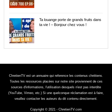
4
Ta louange porte de grands fruits dans
ta vie ! – Bonjour chez vous !
5
ChretienTV est un annuaire qui reference les contenus chrétiens.
Toutes les ressources placées sur notre site proviennent de ces
sources d'informations, l'utilisation desquels n'est pas interdite
(YouTube, Vimeo, etc.) Si une quelconque réclamation est à faire,
veuillez contacter les auteurs du dit contenu directement.
Copyright © 2021 - ChretienTV.com