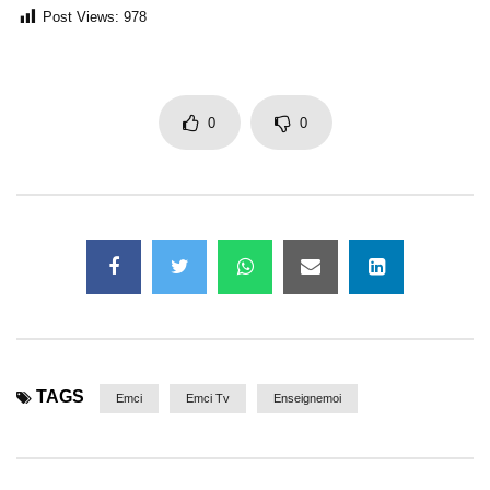
Post Views:
978
0
0
TAGS
Emci
Emci Tv
Enseignemoi