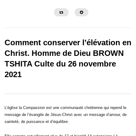
Comment conserver l’élévation en
Christ. Homme de Dieu BROWN
TSHITA Culte du 26 novembre
02:38:35
02:14:35
2021
LA SANCTIFICATION DES
STOP AU CORTÈGE 
OREILLES _ PAST MARCELLO
MALHEURS -PAST M
TUNASI _ DIM 14 AVRIL 2024
TUNASI – VVF 12 AVRI
L’église la Compassion est une communauté chrétienne qui repend le
message de l’évangile de Jésus-Christ avec un message d’amour, de
sainteté, de puissance et d’équilibre.