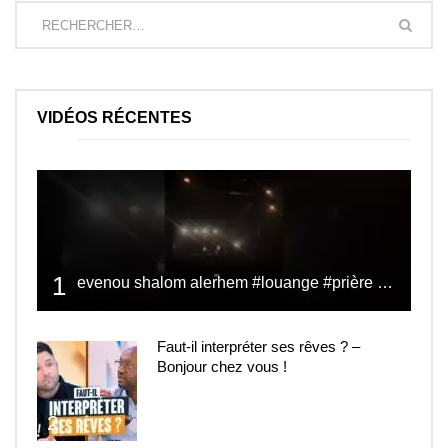
VIDÉOS RÉCENTES
1
evenou shalom alerhem #louange #prière #shalom
Faut-il interpréter ses rêves ? –
Bonjour chez vous !
2