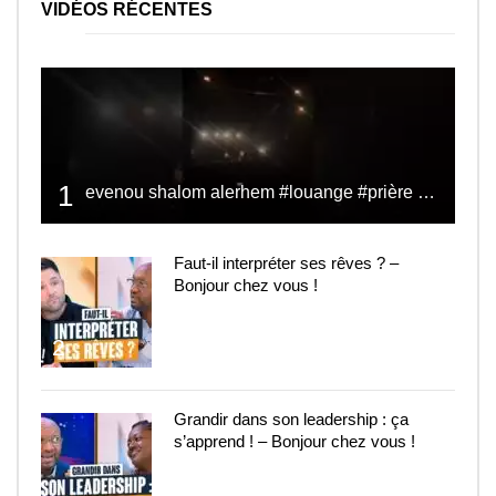
VIDÉOS RÉCENTES
1
evenou shalom alerhem #louange #prière #shalom
Faut-il interpréter ses rêves ? –
Bonjour chez vous !
2
Grandir dans son leadership : ça
s’apprend ! – Bonjour chez vous !