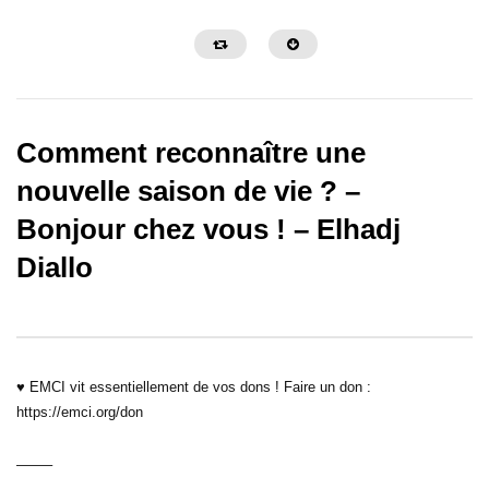
Comment reconnaître une
nouvelle saison de vie ? –
Bonjour chez vous ! – Elhadj
32:29
30:26
Diallo
Faut-il interpréter ses rêves ? –
Grandir dans son leader
Bonjour chez vous !
s’apprend ! – Bonjour c
♥ EMCI vit essentiellement de vos dons ! Faire un don :
https://emci.org/don
——–