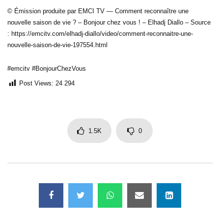
© Émission produite par EMCI TV — Comment reconnaître une
nouvelle saison de vie ? – Bonjour chez vous ! – Elhadj Diallo – Source
: https://emcitv.com/elhadj-diallo/video/comment-reconnaitre-une-
nouvelle-saison-de-vie-197554.html
#emcitv #BonjourChezVous
Post Views:
24 294
1.5K
0