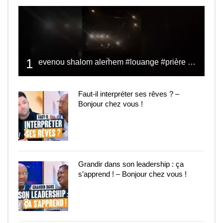
1
evenou shalom alerhem #louange #prière #shalom
Faut-il interpréter ses rêves ? –
Bonjour chez vous !
2
Grandir dans son leadership : ça
s’apprend ! – Bonjour chez vous !
3