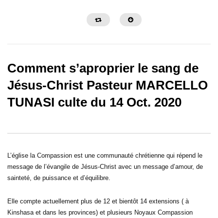
Comment s’aproprier le sang de
Jésus-Christ Pasteur MARCELLO
TUNASI culte du 14 Oct. 2020
02:38:35
02:14:35
LA SANCTIFICATION DES
STOP AU CORTÈGE 
OREILLES _ PAST MARCELLO
MALHEURS -PAST M
TUNASI _ DIM 14 AVRIL 2024
TUNASI – VVF 12 AVRI
L’église la Compassion est une communauté chrétienne qui répend le
message de l’évangile de Jésus-Christ avec un message d’amour, de
sainteté, de puissance et d’équilibre.
Elle compte actuellement plus de 12 et bientôt 14 extensions ( à
Kinshasa et dans les provinces) et plusieurs Noyaux Compassion