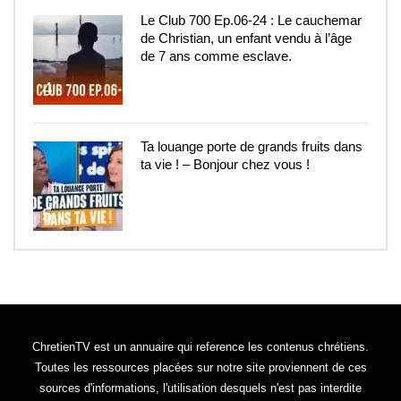
Le Club 700 Ep.06-24 : Le cauchemar
de Christian, un enfant vendu à l’âge
de 7 ans comme esclave.
4
Ta louange porte de grands fruits dans
ta vie ! – Bonjour chez vous !
5
ChretienTV est un annuaire qui reference les contenus chrétiens.
Toutes les ressources placées sur notre site proviennent de ces
sources d'informations, l'utilisation desquels n'est pas interdite