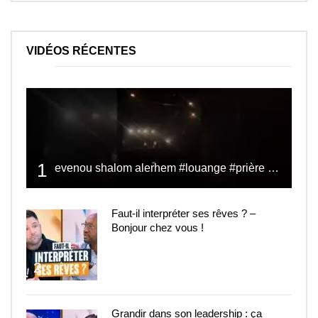
VIDÉOS RÉCENTES
1
evenou shalom alerhem #louange #prière #shalom
Faut-il interpréter ses rêves ? –
Bonjour chez vous !
2
Grandir dans son leadership : ça