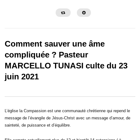
Comment sauver une âme
compliquée ? Pasteur
MARCELLO TUNASI culte du 23
02:38:35
02:14:35
juin 2021
LA SANCTIFICATION DES
STOP AU CORTÈGE 
OREILLES _ PAST MARCELLO
MALHEURS -PAST M
TUNASI _ DIM 14 AVRIL 2024
TUNASI – VVF 12 AVRI
L’église la Compassion est une communauté chrétienne qui repend le
message de l’évangile de Jésus-Christ avec un message d’amour, de
sainteté, de puissance et d’équilibre.