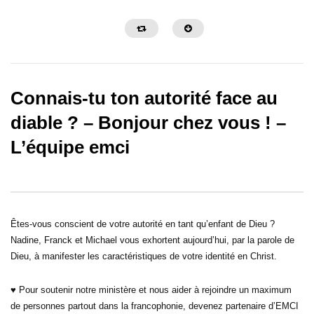
Connais-tu ton autorité face au
diable ? – Bonjour chez vous ! –
L’équipe emci
32:29
30:26
Faut-il interpréter ses rêves ? –
Grandir dans son leader
Bonjour chez vous !
s’apprend ! – Bonjour c
Êtes-vous conscient de votre autorité en tant qu’enfant de Dieu ?
Nadine, Franck et Michael vous exhortent aujourd’hui, par la parole de
Dieu, à manifester les caractéristiques de votre identité en Christ.
♥ Pour soutenir notre ministère et nous aider à rejoindre un maximum
de personnes partout dans la francophonie, devenez partenaire d’EMCI