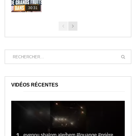
30:31
VIDÉOS RÉCENTES
evenou shalom alerhem #louange #prière #shalom