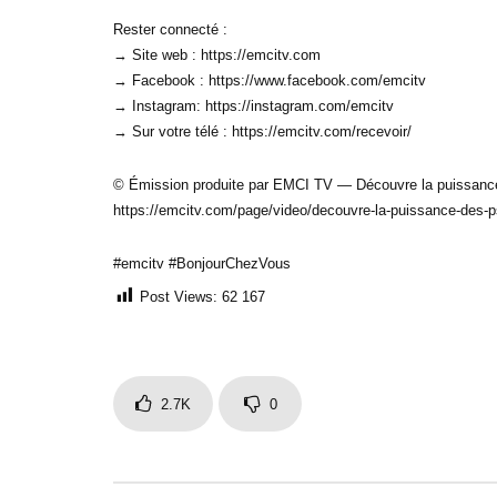
Rester connecté :
→ Site web : https://emcitv.com
→ Facebook : https://www.facebook.com/emcitv
→ Instagram: https://instagram.com/emcitv
→ Sur votre télé : https://emcitv.com/recevoir/
© Émission produite par EMCI TV — Découvre la puissance
https://emcitv.com/page/video/decouvre-la-puissance-des
#emcitv #BonjourChezVous
Post Views:
62 167
2.7K
0