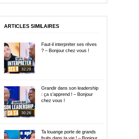
ARTICLES SIMILAIRES
Faut-il interpréter ses rêves
? – Bonjour chez vous !
32:29
Grandir dans son leadership
: ça s’apprend ! – Bonjour
chez vous !
30:26
Ta louange porte de grands
fruits dans ta vie ! – Bonjour