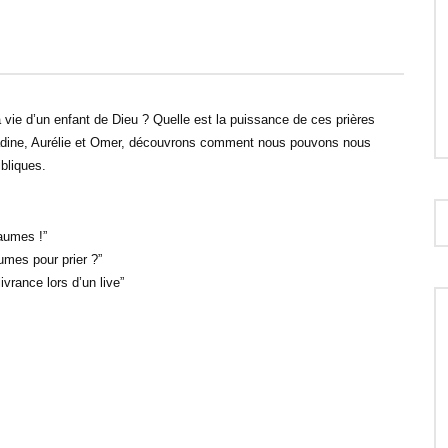
30:31
ns son leadership : ça
Ta louange porte de grands fruits dan
! – Bonjour chez vous !
ta vie ! – Bonjour chez vous !
 vie d’un enfant de Dieu ? Quelle est la puissance de ces prières
Nadine, Aurélie et Omer, découvrons comment nous pouvons nous
ibliques.
aumes !”
umes pour prier ?”
vrance lors d’un live”