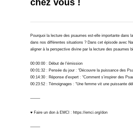
chez vous !
32:29
30:26
Faut-il interpréter ses rêves ? –
Grandir da
Bonjour chez vous !
s’apprend 
Pourquoi la lecture des psaumes est-elle importante dans la
dans nos différentes situations ? Dans cet épisode avec 
aligner à la perspective divine par la lecture des psaumes b
00:00:00 : Début de l’émission
00:01:32 : Pensée du jour : “Découvre la puissance des Ps
00:14:30 : Réponse d’expert : “Comment s’inspirer des Psa
00:23:52 : Témoignages : “Une femme vit une puissante déli
——–
♥ Faire un don à EMCI : https://emci.org/don
——–