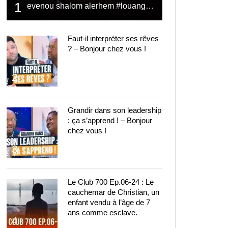
1
evenou shalom alerhem #louange #prière #shalom
Faut-il interpréter ses rêves
? – Bonjour chez vous !
2
Grandir dans son leadership
: ça s’apprend ! – Bonjour
chez vous !
3
Le Club 700 Ep.06-24 : Le
cauchemar de Christian, un
enfant vendu à l’âge de 7
ans comme esclave.
4