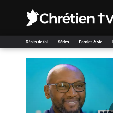
Récits de foi
Séries
Paroles & vie