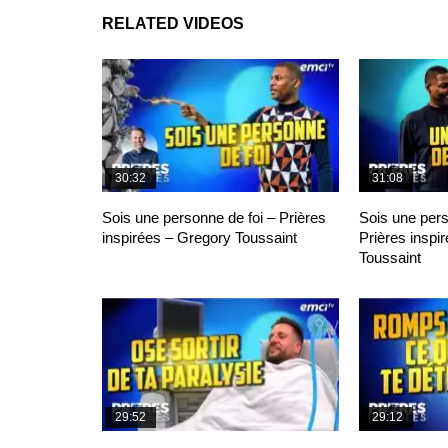
RELATED VIDEOS
30:32
31:08
Sois une personne de foi – Prières
Sois une per
inspirées – Gregory Toussaint
Prières inspi
Toussaint
29:52
29:12