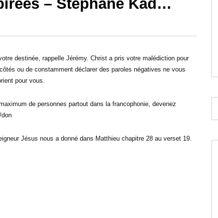
spirées – Stéphane Kad…
30:12
ersonne de caractère –
Le courage de répondre à l’appel de
spirées – Gregory Toussaint
Dieu – Prières inspirées – Patrice
votre destinée, rappelle Jérémy. Christ a pris votre malédiction pour
Martorano
ux côtés ou de constamment déclarer des paroles négatives ne vous
rient pour vous.
un maximum de personnes partout dans la francophonie, devenez
m/don
Seigneur Jésus nous a donné dans Matthieu chapitre 28 au verset 19.