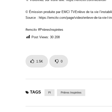
© Émission produite par EMCI TVEnlève de ta vie l’instabil
Source : https://emcitv.com/page/video/enleve-de-ta-vie-l-i
#emcitv #PrièresInspirées
Post Views:
30 208
1.5K
0
TAGS
PI
Prières Inspirées