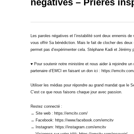
négatives – Prières in
30:32
31:08
Sois une personne de foi – Prières
Sois une p
inspirées – Gregory Toussaint
Prières in
Les paroles négatives et l’instabilité sont deux ennemis de 
vous offrir Sa bénédiction. Mais le fait de clocher des de
permet pas d’expérimenter cela. Stéphane Kadi et Jérémy p
♥ Pour soutenir notre ministère et nous aider à rejoindre 
partenaire d’EMCI en faisant un don ici : https://emcitv.co
Utiliser les médias pour répondre au grand mandat que le 
C’est ce que nous faisons chaque jour avec passion.
Restez connecté :
→ Site web : https://emcitv.com/
→ Facebook: https://www.facebook.com/emcitv
→ Instagram: https://instagram.com/emcitv
→ Visionnez sur votre télé: https://emcitv.com/recevoir/