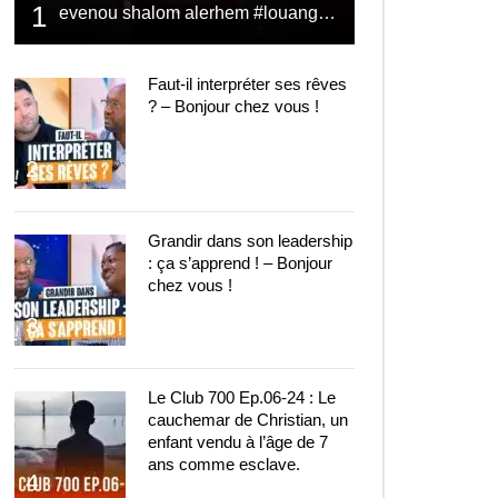
1
evenou shalom alerhem #louange #prière #shalom
Faut-il interpréter ses rêves
? – Bonjour chez vous !
2
Grandir dans son leadership
: ça s’apprend ! – Bonjour
chez vous !
3
Le Club 700 Ep.06-24 : Le
cauchemar de Christian, un
enfant vendu à l’âge de 7
ans comme esclave.
4