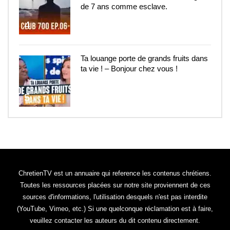
de 7 ans comme esclave.
4
Ta louange porte de grands fruits dans
ta vie ! – Bonjour chez vous !
5
ChretienTV est un annuaire qui reference les contenus chrétiens.
Toutes les ressources placées sur notre site proviennent de ces
sources d'informations, l'utilisation desquels n'est pas interdite
(YouTube, Vimeo, etc.) Si une quelconque réclamation est à faire,
veuillez contacter les auteurs du dit contenu directement.