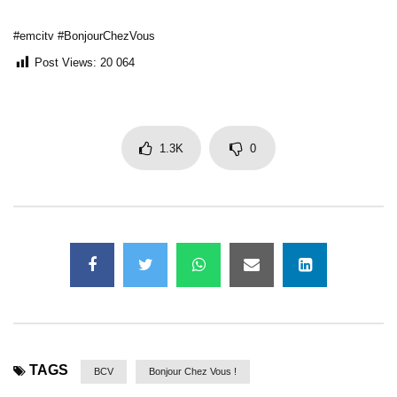
#emcitv #BonjourChezVous
Post Views:
20 064
1.3K
0
TAGS
BCV
Bonjour Chez Vous !