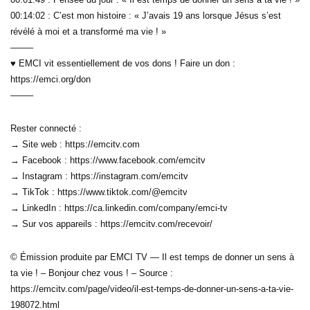
00:14:02 : C’est mon histoire : « J’avais 19 ans lorsque Jésus s’est
révélé à moi et a transformé ma vie ! »
——–
♥ EMCI vit essentiellement de vos dons ! Faire un don :
https://emci.org/don
——–
Rester connecté :
→ Site web : https://emcitv.com
→ Facebook : https://www.facebook.com/emcitv
→ Instagram : https://instagram.com/emcitv
→ TikTok : https://www.tiktok.com/@emcitv
→ LinkedIn : https://ca.linkedin.com/company/emci-tv
→ Sur vos appareils : https://emcitv.com/recevoir/
© Émission produite par EMCI TV — Il est temps de donner un sens à
ta vie ! – Bonjour chez vous ! – Source :
https://emcitv.com/page/video/il-est-temps-de-donner-un-sens-a-ta-vie-
198072.html