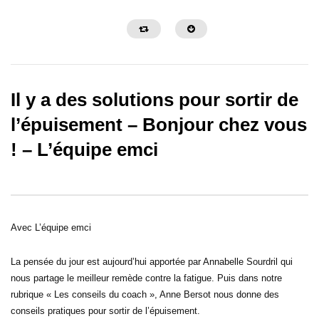
Il y a des solutions pour sortir de
l’épuisement – Bonjour chez vous
! – L’équipe emci
32:29
30:26
Faut-il interpréter ses rêves ? –
Grandir dans son leader
Bonjour chez vous !
s’apprend ! – Bonjour c
Avec L’équipe emci
La pensée du jour est aujourd’hui apportée par Annabelle Sourdril qui
nous partage le meilleur remède contre la fatigue. Puis dans notre
rubrique « Les conseils du coach », Anne Bersot nous donne des
conseils pratiques pour sortir de l’épuisement.