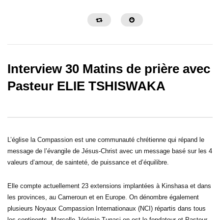
Interview 30 Matins de prière avec
Pasteur ELIE TSHISWAKA
02:38:35
02:14:35
LA SANCTIFICATION DES
STOP AU CORTÈGE 
OREILLES _ PAST MARCELLO
MALHEURS -PAST M
L’église la Compassion est une communauté chrétienne qui répand le
TUNASI _ DIM 14 AVRIL 2024
TUNASI – VVF 12 AVRI
message de l’évangile de Jésus-Christ avec un message basé sur les 4
valeurs d’amour, de sainteté, de puissance et d’équilibre.
Elle compte actuellement 23 extensions implantées à Kinshasa et dans
les provinces, au Cameroun et en Europe. On dénombre également
plusieurs Noyaux Compassion Internationaux (NCI) répartis dans tous
les continents. Marcello Jérémie Tunasi en est le fondateur et Pasteur