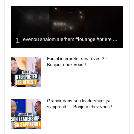
1
evenou shalom alerhem #louange #prière #shalom
Faut-il interpréter ses rêves ? –
Bonjour chez vous !
2
Grandir dans son leadership : ça
s’apprend ! – Bonjour chez vous !
3