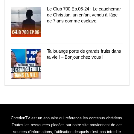
Le Club 700 Ep.06-24 : Le cauchemar
de Christian, un enfant vendu à l’âge
de 7 ans comme esclave.
4
Ta louange porte de grands fruits dans
ta vie ! – Bonjour chez vous !
5
ChretienTV est un annuaire qui reference les contenus chrétiens.
Toutes les ressources placées sur notre site proviennent de ces
sources d'informations, l'utilisation desquels n'est pas interdite