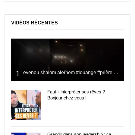
VIDÉOS RÉCENTES
1
evenou shalom alerhem #louange #prière #shalom
Faut-il interpréter ses rêves ? –
Bonjour chez vous !
2
Grandir dans son leadership : ça