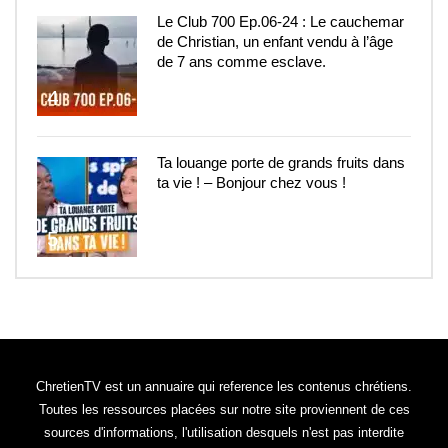
Le Club 700 Ep.06-24 : Le cauchemar
de Christian, un enfant vendu à l’âge
de 7 ans comme esclave.
4
Ta louange porte de grands fruits dans
ta vie ! – Bonjour chez vous !
5
ChretienTV est un annuaire qui reference les contenus chrétiens.
Toutes les ressources placées sur notre site proviennent de ces
sources d'informations, l'utilisation desquels n'est pas interdite