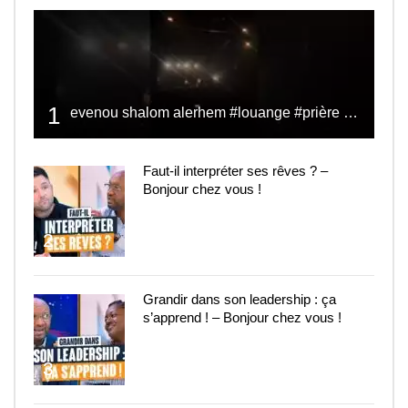
1
evenou shalom alerhem #louange #prière #shalom
Faut-il interpréter ses rêves ? –
Bonjour chez vous !
2
Grandir dans son leadership : ça
s’apprend ! – Bonjour chez vous !
3