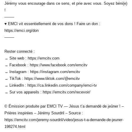
Jérémy vous encourage dans ce sens, et prie avec vous. Soyez béni(e)
!
——–
♥ EMCI vit essentiellement de vos dons ! Faire un don :
https://emci.org/don
——–
Rester connecté :
→ Site web : https://emcitv.com
→ Facebook : https://www.facebook.com/emcitv
→ Instagram : https://instagram.com/emcitv
→ TikTok : https://www.tiktok.com/@emcitv
→ LinkedIn : https://ca.linkedin.com/company/emci-tv
→ Sur vos appareils : https://emcitv.com/recevoir/
© Émission produite par EMCI TV — Jésus t’a demandé de jeûner ! –
Prières inspirées – Jérémy Sourdril – Source :
https://emcitv.com/jeremy-sourdril/video/jesus-t-a-demande-de-jeuner-
198274.html