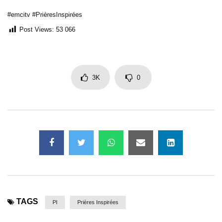
#emcitv #PrièresInspirées
Post Views:
53 066
3K
0
TAGS
PI
Prières Inspirées