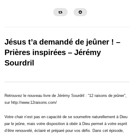
Jésus t’a demandé de jeûner ! –
Prières inspirées – Jérémy
Sourdril
30:32
31:08
Sois une personne de foi – Prières
Sois une personne de c
inspirées – Gregory Toussaint
Prières inspirées – Gre
Retrouvez le nouveau livre de Jérémy Sourdril : “12 raisons de jeûner”,
sur http://www.12raisons.com/
Votre chair n’est pas en capacité de se soumettre naturellement à Dieu
par le jeûne, mais votre disposition à obéir à Dieu permet à votre esprit
d’être renouvelé, éclairé et préparé pour vos défis. Dans cet épisode,