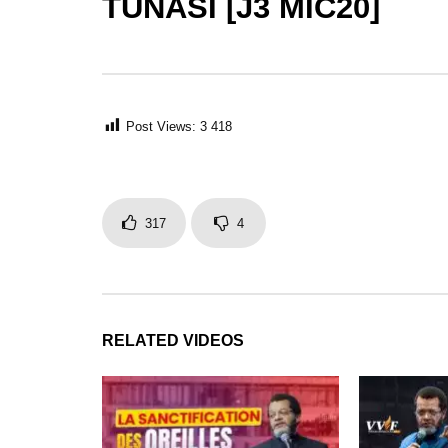
TUNASI [J3 MIC20]
02:38:35
02:14:35
LA SANCTIFICATION DES
STOP AU
OREILLES _ PAST MARCELLO
MALHEUR
TUNASI _ DIM 14 AVRIL 2024
TUNASI – 
Post Views:
3 418
317
4
RELATED VIDEOS