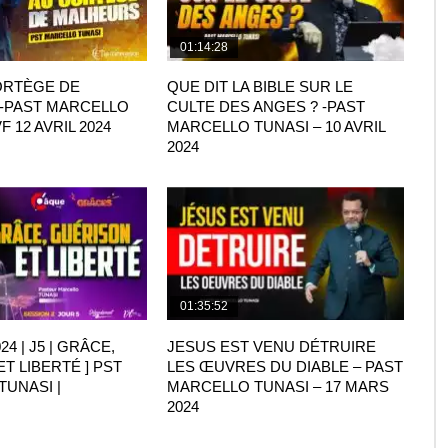
01:14:28
ORTÈGE DE
QUE DIT LA BIBLE SUR LE
-PAST MARCELLO
CULTE DES ANGES ? -PAST
F 12 AVRIL 2024
MARCELLO TUNASI – 10 AVRIL
2024
01:35:52
24 | J5 | GRÂCE,
JESUS EST VENU DÉTRUIRE
T LIBERTÉ ] PST
LES ŒUVRES DU DIABLE – PAST
UNASI |
MARCELLO TUNASI – 17 MARS
2024