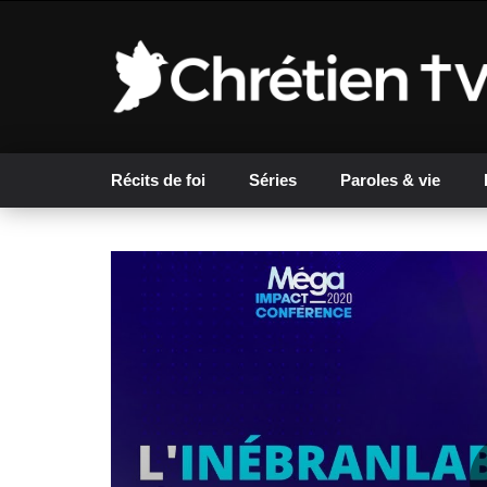
Récits de foi
Séries
Paroles & vie