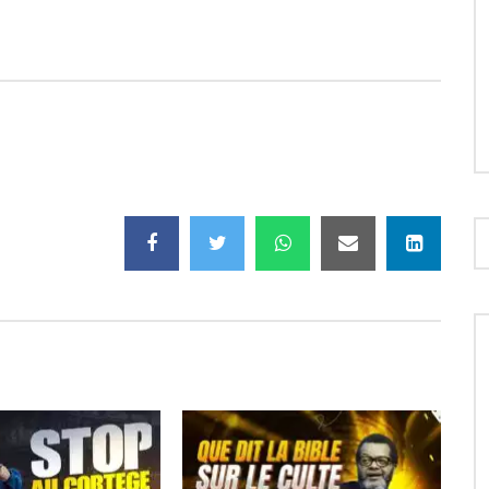
01:14:28
 CORTÈGE DE
QUE DIT LA BIBLE SUR LE CULTE
S -PAST MARCELLO
DES ANGES ? -PAST MARCELLO
VVF 12 AVRIL 2024
TUNASI – 10 AVRIL 2024