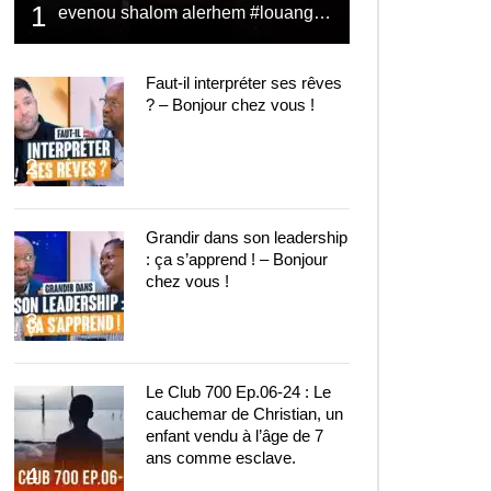
1
evenou shalom alerhem #louange #prière #shalom
Faut-il interpréter ses rêves
? – Bonjour chez vous !
2
Grandir dans son leadership
: ça s’apprend ! – Bonjour
chez vous !
3
Le Club 700 Ep.06-24 : Le
cauchemar de Christian, un
enfant vendu à l’âge de 7
ans comme esclave.
4