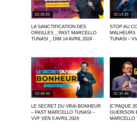
02:38:35
02:14:35
LA SANCTIFICATION DES
STOP AU C
OREILLES _ PAST MARCELLO
MALHEURS 
TUNASI _ DIM 14 AVRIL 2024
TUNASI – VV
02:48:30
01:35:46
LE SECRET DU VRAI BONHEUR
[C’PAQUE 20
– PAST MARCELLO TUNASI –
GUERISON E
VVF VEN 5 AVRIL 2024
MARCELLO T