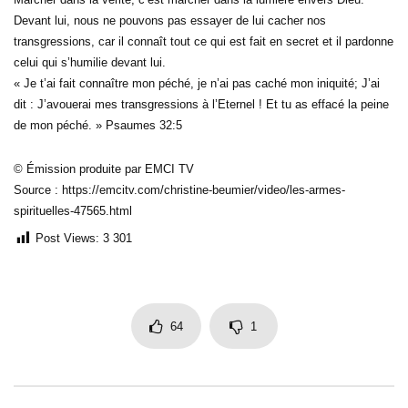
Devant lui, nous ne pouvons pas essayer de lui cacher nos
transgressions, car il connaît tout ce qui est fait en secret et il pardonne
celui qui s’humilie devant lui.
« Je t’ai fait connaître mon péché, je n’ai pas caché mon iniquité; J’ai
dit : J’avouerai mes transgressions à l’Eternel ! Et tu as effacé la peine
de mon péché. » Psaumes 32:5
© Émission produite par EMCI TV
Source : https://emcitv.com/christine-beumier/video/les-armes-
spirituelles-47565.html
Post Views:
3 301
64
1