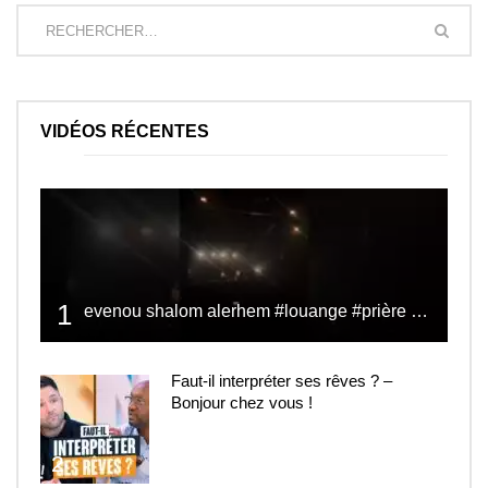
VIDÉOS RÉCENTES
1
evenou shalom alerhem #louange #prière #shalom
Faut-il interpréter ses rêves ? –
Bonjour chez vous !
2