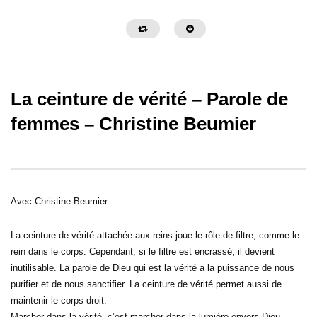
La ceinture de vérité – Parole de
femmes – Christine Beumier
29:02
29:42
Savoir quand arrêter – Parole de
L’obéissance demande de
femmes – Annabelle & cie
Parole de femmes – Ann
Avec Christine Beumier
La ceinture de vérité attachée aux reins joue le rôle de filtre, comme le
rein dans le corps. Cependant, si le filtre est encrassé, il devient
inutilisable. La parole de Dieu qui est la vérité a la puissance de nous
purifier et de nous sanctifier. La ceinture de vérité permet aussi de
maintenir le corps droit.
Marcher dans la vérité, c’est marcher dans la lumière envers Dieu.