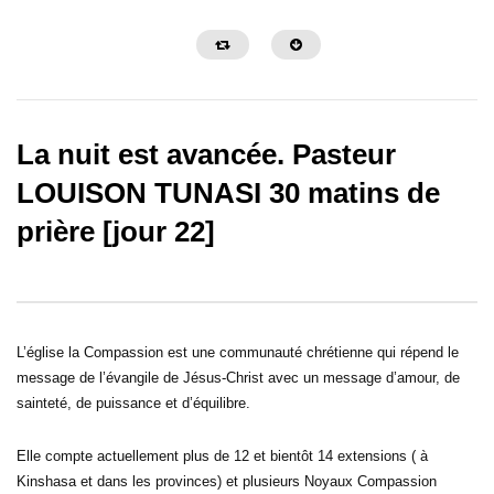
La nuit est avancée. Pasteur
LOUISON TUNASI 30 matins de
prière [jour 22]
02:38:35
02:14:35
LA SANCTIFICATION DES
STOP AU CORTÈGE 
OREILLES _ PAST MARCELLO
MALHEURS -PAST M
TUNASI _ DIM 14 AVRIL 2024
TUNASI – VVF 12 AVRI
L’église la Compassion est une communauté chrétienne qui répend le
message de l’évangile de Jésus-Christ avec un message d’amour, de
sainteté, de puissance et d’équilibre.
Elle compte actuellement plus de 12 et bientôt 14 extensions ( à
Kinshasa et dans les provinces) et plusieurs Noyaux Compassion