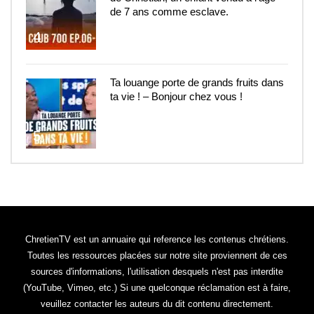
de 7 ans comme esclave.
4
Ta louange porte de grands fruits dans
ta vie ! – Bonjour chez vous !
5
ChretienTV est un annuaire qui reference les contenus chrétiens.
Toutes les ressources placées sur notre site proviennent de ces
sources d'informations, l'utilisation desquels n'est pas interdite
(YouTube, Vimeo, etc.) Si une quelconque réclamation est à faire,
veuillez contacter les auteurs du dit contenu directement.