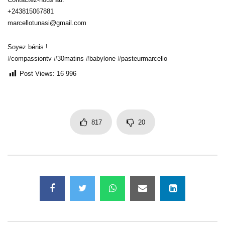
+243815067881
marcellotunasi@gmail.com
Soyez bénis !
#compassiontv #30matins #babylone #pasteurmarcello
Post Views:
16 996
817
20