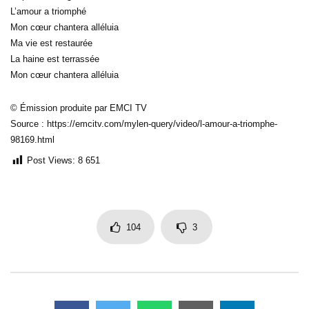
L’amour a triomphé
Mon cœur chantera alléluia
Ma vie est restaurée
La haine est terrassée
Mon cœur chantera alléluia
© Émission produite par EMCI TV
Source : https://emcitv.com/mylen-query/video/l-amour-a-triomphe-
98169.html
Post Views:
8 651
104
3