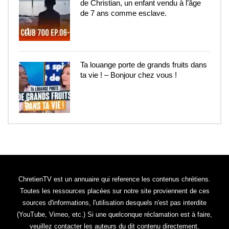
de Christian, un enfant vendu à l’âge
de 7 ans comme esclave.
4
Ta louange porte de grands fruits dans
ta vie ! – Bonjour chez vous !
5
ChretienTV est un annuaire qui reference les contenus chrétiens.
Toutes les ressources placées sur notre site proviennent de ces
sources d'informations, l'utilisation desquels n'est pas interdite
(YouTube, Vimeo, etc.) Si une quelconque réclamation est à faire,
veuillez contacter les auteurs du dit contenu directement.