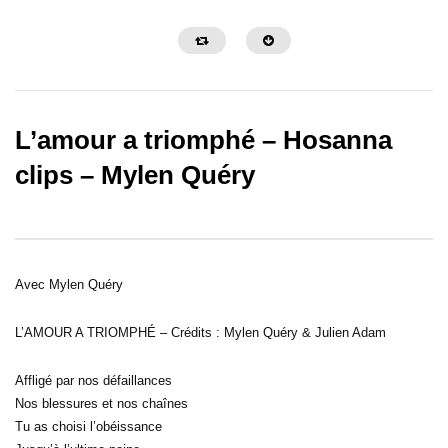
L’amour a triomphé – Hosanna
clips – Mylen Quéry
06:37
07:04
Hosanna – Lindsay Nadine Benoît
Roi de gloire – Lindsay
Avec Mylen Quéry
L’AMOUR A TRIOMPHÉ – Crédits : Mylen Quéry & Julien Adam
Affligé par nos défaillances
Nos blessures et nos chaînes
Tu as choisi l’obéissance