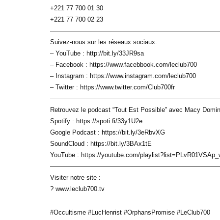
+221 77 700 01 30
+221 77 700 02 23
——————————————————————————
Suivez-nous sur les réseaux sociaux:
– YouTube : http://bit.ly/33JR9sa
– Facebook : https://www.facebbook.com/leclub700
– Instagram : https://www.instagram.com/leclub700
– Twitter : https://www.twitter.com/Club700fr
——————————————————————————
Retrouvez le podcast “Tout Est Possible” avec Macy Domi
Spotify : https://spoti.fi/33y1U2e
Google Podcast : https://bit.ly/3eRbvXG
SoundCloud : https://bit.ly/3BAx1tE
YouTube : https://youtube.com/playlist?list=PLvR01VS
——————————————————————————
Visiter notre site :
? www.leclub700.tv
#Occultisme #LucHenrist #OrphansPromise #LeClub700