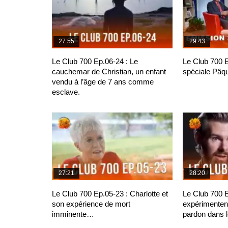
27:55
29:43
Le Club 700 Ep.06-24 : Le
Le Club 700 
cauchemar de Christian, un enfant
spéciale Pâq
vendu à l’âge de 7 ans comme
esclave.
27:21
28:20
Le Club 700 Ep.05-23 : Charlotte et
Le Club 700 E
son expérience de mort
expérimentent
imminente…
pardon dans 