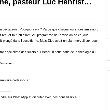
isme, pasteur Luc Henrist…
28:17
0 Ep.05-24 : Emission
Le Club 700 Ep.06-23 : Traduction de
âques.
Bible dans les langues locales en
éléspectateurs. Pourquoi cela ? Parce que chaque jours, ces émission,
Afrique…
réel et tout-puissant. Au programme de l’émission de ce jour :
it plongé dans l’occultisme. Mais Dieu avait un plan merveilleux pour
 spécialiste des sujets sur Israël. Il nous parle de la théologie du
Birmanie
————
rmulaire ci-dessous :
————
indre sur WhatsApp et discuter avec nos conseillers au :