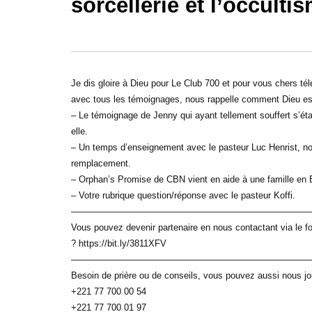
sorcellerie et l’occult
27:55
29:43
Le Club 700 Ep.06-24 : Le cauchemar
Le Club 70
de Christian, un enfant vendu à l’âge de
spéciale P
Je dis gloire à Dieu pour Le Club 700 et pour vous chers t
7 ans comme esclave.
avec tous les témoignages, nous rappelle comment Dieu est 
– Le témoignage de Jenny qui ayant tellement souffert s’éta
elle.
– Un temps d’enseignement avec le pasteur Luc Henrist, notre
remplacement.
– Orphan’s Promise de CBN vient en aide à une famille en 
– Votre rubrique question/réponse avec le pasteur Koffi.
——————————————————————————
Vous pouvez devenir partenaire en nous contactant via le fo
? https://bit.ly/3811XFV
——————————————————————————
Besoin de prière ou de conseils, vous pouvez aussi nous jo
+221 77 700 00 54
+221 77 700 01 97