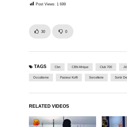
Post Views:
1 699
30
0
TAGS
Cbn
CBN Afrique
Club 700
Jé
Occultisme
Pasteur Koffi
Sorcellerie
Sortir D
RELATED VIDEOS