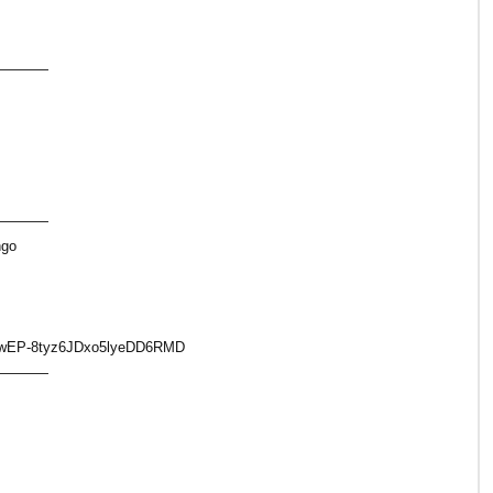
————
————
ngo
Ap_wEP-8tyz6JDxo5lyeDD6RMD
————