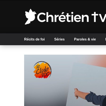
Récits de foi
Séries
Paroles & vie