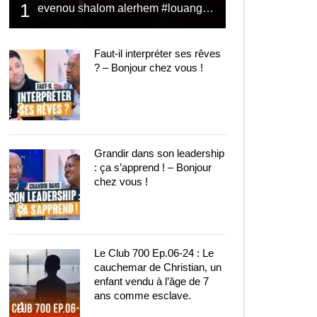
1
evenou shalom alerhem #louange #prière #shalom
Faut-il interpréter ses rêves
? – Bonjour chez vous !
2
Grandir dans son leadership
: ça s’apprend ! – Bonjour
chez vous !
3
Le Club 700 Ep.06-24 : Le
cauchemar de Christian, un
enfant vendu à l’âge de 7
ans comme esclave.
4