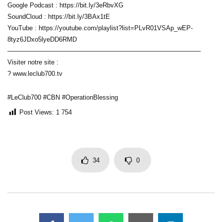
Google Podcast : https://bit.ly/3eRbvXG
SoundCloud : https://bit.ly/3BAx1tE
YouTube : https://youtube.com/playlist?list=PLvR01VSAp_wEP-
8tyz6JDxo5lyeDD6RMD
——————————————————————————————
Visiter notre site :
? www.leclub700.tv
#LeClub700 #CBN #OperationBlessing
Post Views:
1 754
34
0