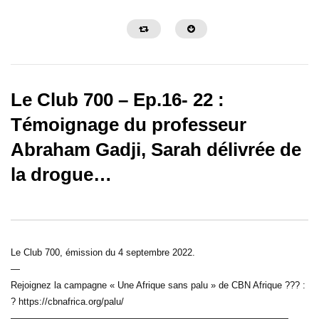
Le Club 700 – Ep.16- 22 :
Témoignage du professeur
Abraham Gadji, Sarah délivrée de
27:55
29:43
la drogue…
Le Club 700 Ep.06-24 : Le cauchemar
Le Club 700 Ep.05-24 :
de Christian, un enfant vendu à l’âge de
spéciale Pâques.
7 ans comme esclave.
Le Club 700, émission du 4 septembre 2022.
—
Rejoignez la campagne « Une Afrique sans palu » de CBN Afrique ??? :
? https://cbnafrica.org/palu/
——————————————————————————————