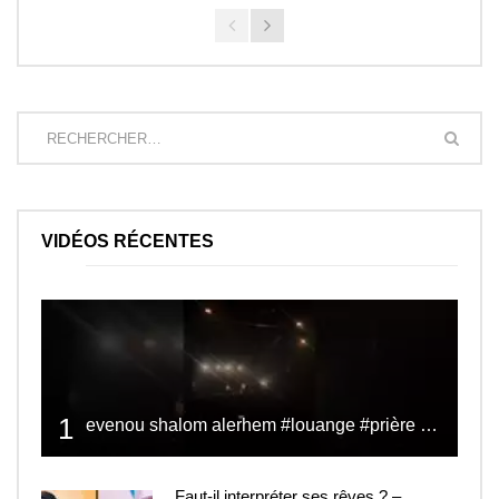
VIDÉOS RÉCENTES
1
evenou shalom alerhem #louange #prière #shalom
Faut-il interpréter ses rêves ? –