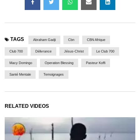
TAGS
Abraham Gadji
Cbn
CBN Afrique
Club 700
Délivrance
Jésus-Christ
Le Club 700
Macy Domingo
Operation Blessing
Pasteur Koffi
Santé Mentale
Temoignages
RELATED VIDEOS