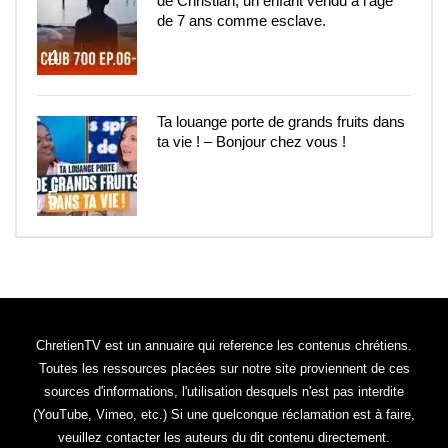
de Christian, un enfant vendu à l’âge
de 7 ans comme esclave.
4
Ta louange porte de grands fruits dans
ta vie ! – Bonjour chez vous !
5
ChretienTV est un annuaire qui reference les contenus chrétiens.
Toutes les ressources placées sur notre site proviennent de ces
sources d'informations, l'utilisation desquels n'est pas interdite
(YouTube, Vimeo, etc.) Si une quelconque réclamation est à faire,
veuillez contacter les auteurs du dit contenu directement.