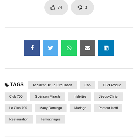
74
0
TAGS
Accident De La Circulation
Cbn
CBN Afrique
Club 700
Guérison Miracle
Infidélités
Jésus-Christ
Le Club 700
Macy Domingo
Mariage
Pasteur Koffi
Restauration
Temoignages