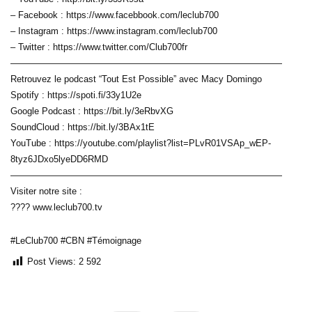
– Facebook : https://www.facebbook.com/leclub700
– Instagram : https://www.instagram.com/leclub700
– Twitter : https://www.twitter.com/Club700fr
——————————————————————————————
Retrouvez le podcast “Tout Est Possible” avec Macy Domingo
Spotify : https://spoti.fi/33y1U2e
Google Podcast : https://bit.ly/3eRbvXG
SoundCloud : https://bit.ly/3BAx1tE
YouTube : https://youtube.com/playlist?list=PLvR01VSAp_wEP-
8tyz6JDxo5lyeDD6RMD
——————————————————————————————
Visiter notre site :
???? www.leclub700.tv
#LeClub700 #CBN #Témoignage
Post Views:
2 592