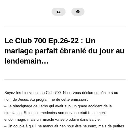
Le Club 700 Ep.26-22 : Un
mariage parfait ébranlé du jour au
lendemain…
27:55
29:43
Le Club 700 Ep.06-24 : Le cauchemar
Le Club 700 Ep.05-24 :
de Christian, un enfant vendu à l’âge de
spéciale Pâques.
7 ans comme esclave.
Soyez les bienvenus au Club 700. Nous vous déclarons béni-e-s au
nom de Jésus. Au programme de cette émission :
– Le témoignage de Latho qui avait subi un grave accident de la
circulation. Selon les médecins son cerveau était totalement
endommagé, mais un miracle va se produire dans sa vie.
– Un couple à qui il ne manquait rien pour être heureux, mais de petites