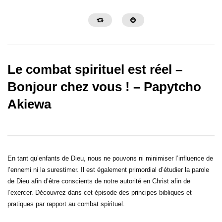
Le combat spirituel est réel –
Bonjour chez vous ! – Papytcho
Akiewa
32:29
30:26
Faut-il interpréter ses rêves ? –
Grandir dans son leader
Bonjour chez vous !
s’apprend ! – Bonjour c
En tant qu’enfants de Dieu, nous ne pouvons ni minimiser l’influence de
l’ennemi ni la surestimer. Il est également primordial d’étudier la parole
de Dieu afin d’être conscients de notre autorité en Christ afin de
l’exercer. Découvrez dans cet épisode des principes bibliques et
pratiques par rapport au combat spirituel.