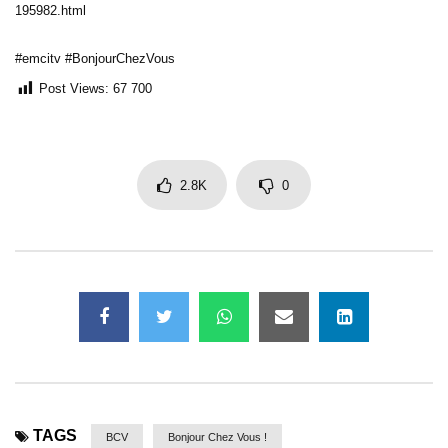
195982.html
#emcitv #BonjourChezVous
Post Views:
67 700
2.8K
0
TAGS
BCV
Bonjour Chez Vous !