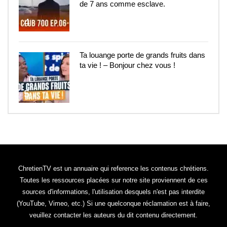
de 7 ans comme esclave.
4
Ta louange porte de grands fruits dans
ta vie ! – Bonjour chez vous !
5
ChretienTV est un annuaire qui reference les contenus chrétiens.
Toutes les ressources placées sur notre site proviennent de ces
sources d'informations, l'utilisation desquels n'est pas interdite
(YouTube, Vimeo, etc.) Si une quelconque réclamation est à faire,
veuillez contacter les auteurs du dit contenu directement.