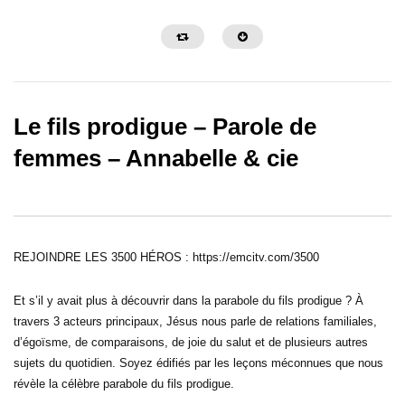
Le fils prodigue – Parole de
femmes – Annabelle & cie
29:02
29:42
Savoir quand arrêter – Parole de
L’obéissance demande de
femmes – Annabelle & cie
Parole de femmes – Ann
REJOINDRE LES 3500 HÉROS : https://emcitv.com/3500
Et s’il y avait plus à découvrir dans la parabole du fils prodigue ? À
travers 3 acteurs principaux, Jésus nous parle de relations familiales,
d’égoïsme, de comparaisons, de joie du salut et de plusieurs autres
sujets du quotidien. Soyez édifiés par les leçons méconnues que nous
révèle la célèbre parabole du fils prodigue.