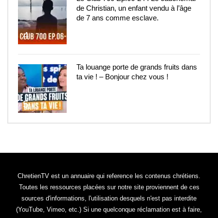
de Christian, un enfant vendu à l’âge
de 7 ans comme esclave.
4
Ta louange porte de grands fruits dans
ta vie ! – Bonjour chez vous !
5
ChretienTV est un annuaire qui reference les contenus chrétiens.
Toutes les ressources placées sur notre site proviennent de ces
sources d'informations, l'utilisation desquels n'est pas interdite
(YouTube, Vimeo, etc.) Si une quelconque réclamation est à faire,