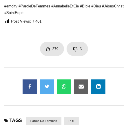
#emcitv #ParoleDeFemmes #AnnabelleEtCie #Bible #Dieu #JésusChrist
#SaintEsprit
Post Views:
7 461
379
6
TAGS
Parole De Femmes
PDF