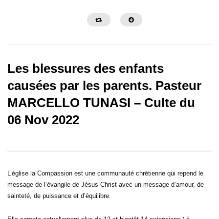
Les blessures des enfants
causées par les parents. Pasteur
MARCELLO TUNASI – Culte du
02:38:35
02:14:35
06 Nov 2022
LA SANCTIFICATION DES
STOP AU CORTÈGE 
OREILLES _ PAST MARCELLO
MALHEURS -PAST M
TUNASI _ DIM 14 AVRIL 2024
TUNASI – VVF 12 AVRI
L’église la Compassion est une communauté chrétienne qui repend le
message de l’évangile de Jésus-Christ avec un message d’amour, de
sainteté, de puissance et d’équilibre.