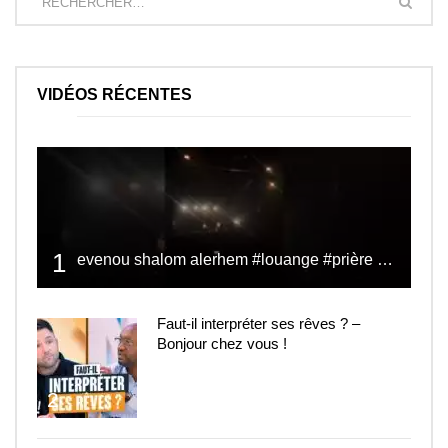
VIDÉOS RÉCENTES
1
evenou shalom alerhem #louange #prière #shalom
Faut-il interpréter ses rêves ? –
Bonjour chez vous !
2