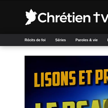
Récits de foi
Séries
Paroles & vie