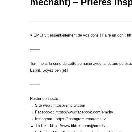
méchant) – Prières ins
30:32
31:08
Sois une personne de foi – Prières
Sois une p
inspirées – Gregory Toussaint
Prières in
♥ EMCI vit essentiellement de vos dons ! Faire un don : htt
——–
Terminons la série de cette semaine avec la lecture du psau
Esprit. Soyez béni(e) !
——–
Rester connecté :
→ Site web : https://emcitv.com
→ Facebook : https://www.facebook.com/emcitv
→ Instagram : https://instagram.com/emcitv
→ TikTok : https://www.tiktok.com/@emcitv