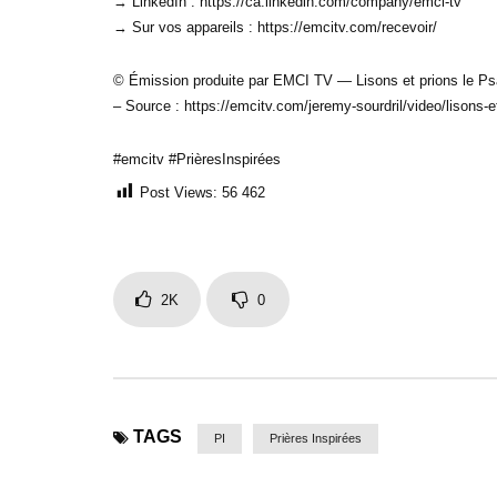
→ LinkedIn : https://ca.linkedin.com/company/emci-tv
→ Sur vos appareils : https://emcitv.com/recevoir/
© Émission produite par EMCI TV — Lisons et prions le Psa
– Source : https://emcitv.com/jeremy-sourdril/video/lisons-
#emcitv #PrièresInspirées
Post Views:
56 462
2K
0
TAGS
PI
Prières Inspirées