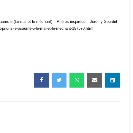
ume 5 (Le mal et le méchant) – Prières inspirées – Jérémy Sourdril
et-prions-le-psaume-5-le-mal-et-le-mechant-197570.html