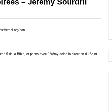
pirées – Jérémy Sourdril
30:12
ersonne de caractère –
Le courage de répondre à l’appel de
spirées – Gregory Toussaint
Dieu – Prières inspirées – Patrice
ps://emci.org/don
Martorano
me 5 de la Bible, et prions avec Jérémy selon la direction du Saint-