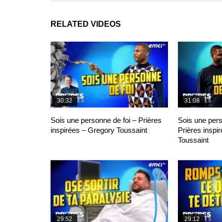
RELATED VIDEOS
30:32
31:08
Sois une personne de foi – Prières
Sois une per
inspirées – Gregory Toussaint
Prières inspi
Toussaint
29:52
29:12