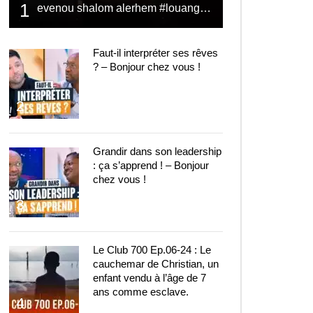
1
evenou shalom alerhem #louange #prière #shalom
Faut-il interpréter ses rêves
? – Bonjour chez vous !
2
Grandir dans son leadership
: ça s’apprend ! – Bonjour
chez vous !
3
Le Club 700 Ep.06-24 : Le
cauchemar de Christian, un
enfant vendu à l’âge de 7
ans comme esclave.
4