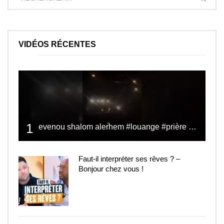
VIDÉOS RÉCENTES
1
evenou shalom alerhem #louange #prière #shalom
Faut-il interpréter ses rêves ? –
Bonjour chez vous !
2