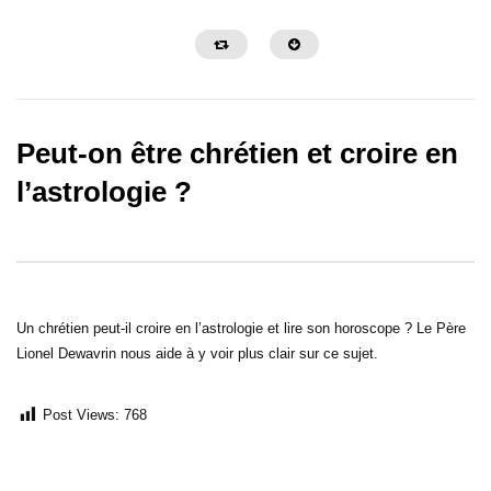
Peut-on être chrétien et croire en
l’astrologie ?
Un chrétien peut-il écouter n’importe
Quelle place accorder au
quelle musique ou regarder n’importe
vie sans tomber dans l’
Un chrétien peut-il croire en l’astrologie et lire son horoscope ? Le Père
quel film ?
Lionel Dewavrin nous aide à y voir plus clair sur ce sujet.
Post Views:
768