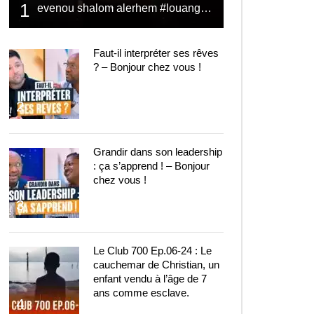
1
evenou shalom alerhem #louange #prière #shalom
Faut-il interpréter ses rêves
? – Bonjour chez vous !
2
Grandir dans son leadership
: ça s’apprend ! – Bonjour
chez vous !
3
Le Club 700 Ep.06-24 : Le
cauchemar de Christian, un
enfant vendu à l’âge de 7
ans comme esclave.
4