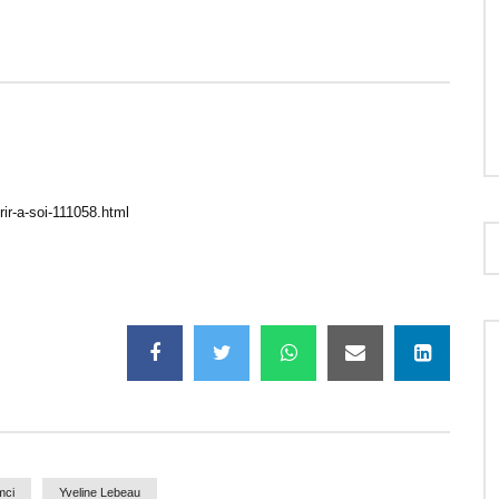
30:31
ns son leadership : ça
Ta louange porte de grands fruits dan
! – Bonjour chez vous !
ta vie ! – Bonjour chez vous !
rir-a-soi-111058.html
mci
Yveline Lebeau