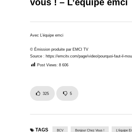
vous ! – L’équipe emci
32:29
30:26
Faut-il interpréter ses rêves ? –
Grandir da
Bonjour chez vous !
s’apprend 
Avec L’équipe emci
© Émission produite par EMCI TV
Source : https://emcitv.com/page/video/pourquoi-faut-il-mou
Post Views:
8 606
325
5
TAGS
BCV
Bonjour Chez Vous !
L'équipe E