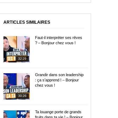
ARTICLES SIMILAIRES
Faut-il interpréter ses rêves
? – Bonjour chez vous !
32:29
Grandir dans son leadership
: ça s’apprend ! – Bonjour
chez vous !
30:26
Ta louange porte de grands
fruits dans ta vie ! – Bonjour