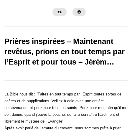
Prières inspirées – Maintenant
revêtus, prions en tout temps par
l’Esprit et pour tous – Jérém…
30:32
31:08
Sois une personne de foi – Prières
Sois une personne de c
inspirées – Gregory Toussaint
Prières inspirées – Gre
La Bible nous dit : “Faites en tout temps par l’Esprit toutes sortes de
prières et de supplications. Veillez à cela avec une entière
persévérance, et priez pour tous les saints. Priez pour moi, afin qu’il me
soit donné, quand j’ouvre la bouche, de faire connaître hardiment et
librement le mystère de l’Evangile”.
Après avoir parlé de l’armure du croyant, nous sommes prêts à prier