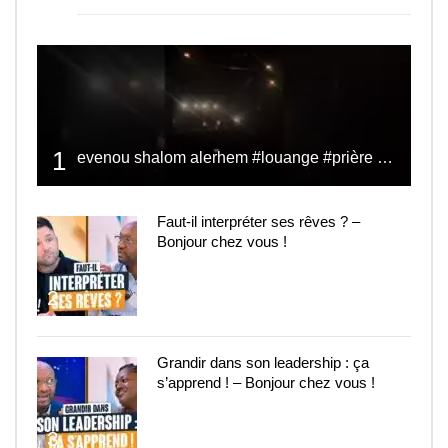
1
evenou shalom alerhem #louange #prière #shalom
Faut-il interpréter ses rêves ? –
Bonjour chez vous !
2
Grandir dans son leadership : ça
s’apprend ! – Bonjour chez vous !
3