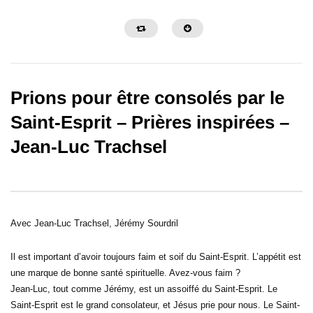
Prions pour être consolés par le
Saint-Esprit – Prières inspirées –
Jean-Luc Trachsel
30:32
31:08
Sois une personne de foi – Prières
Sois une personne de c
inspirées – Gregory Toussaint
Prières inspirées – Gre
Avec Jean-Luc Trachsel, Jérémy Sourdril
Il est important d’avoir toujours faim et soif du Saint-Esprit. L’appétit est
une marque de bonne santé spirituelle. Avez-vous faim ?
Jean-Luc, tout comme Jérémy, est un assoiffé du Saint-Esprit. Le
Saint-Esprit est le grand consolateur, et Jésus prie pour nous. Le Saint-