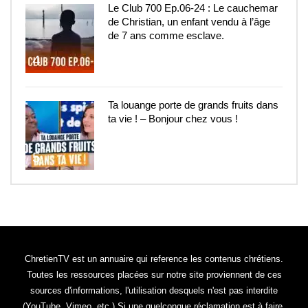
Le Club 700 Ep.06-24 : Le cauchemar
de Christian, un enfant vendu à l’âge
de 7 ans comme esclave.
4
Ta louange porte de grands fruits dans
ta vie ! – Bonjour chez vous !
5
ChretienTV est un annuaire qui reference les contenus chrétiens.
Toutes les ressources placées sur notre site proviennent de ces
sources d'informations, l'utilisation desquels n'est pas interdite
(YouTube, Vimeo, etc.) Si une quelconque réclamation est à faire,