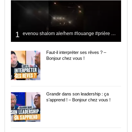
1
evenou shalom alerhem #louange #prière #shalom
Faut-il interpréter ses rêves ? –
Bonjour chez vous !
2
Grandir dans son leadership : ça
s’apprend ! – Bonjour chez vous !
3