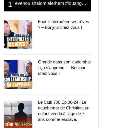
1
evenou shalom alerhem #louange #prière #shalom
Faut-il interpréter ses rêves
? – Bonjour chez vous !
2
Grandir dans son leadership
: ça s’apprend ! – Bonjour
chez vous !
3
Le Club 700 Ep.06-24 : Le
cauchemar de Christian, un
enfant vendu à l’âge de 7
ans comme esclave.
4