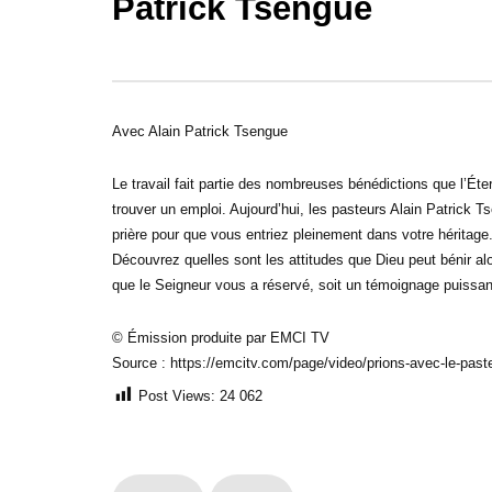
Patrick Tsengue
30:32
31:08
Sois une personne de foi – Prières
Sois une p
inspirées – Gregory Toussaint
Prières in
Avec Alain Patrick Tsengue
Le travail fait partie des nombreuses bénédictions que l’Éte
trouver un emploi. Aujourd’hui, les pasteurs Alain Patrick 
prière pour que vous entriez pleinement dans votre héritage
Découvrez quelles sont les attitudes que Dieu peut bénir al
que le Seigneur vous a réservé, soit un témoignage puissant
© Émission produite par EMCI TV
Source : https://emcitv.com/page/video/prions-avec-le-past
Post Views:
24 062