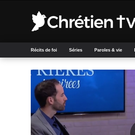
Récits de foi
Séries
Paroles & vie