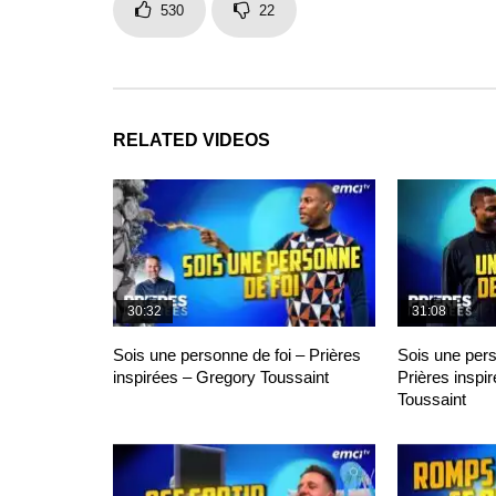
530
22
RELATED VIDEOS
30:32
31:08
Sois une personne de foi – Prières
Sois une per
inspirées – Gregory Toussaint
Prières inspi
Toussaint