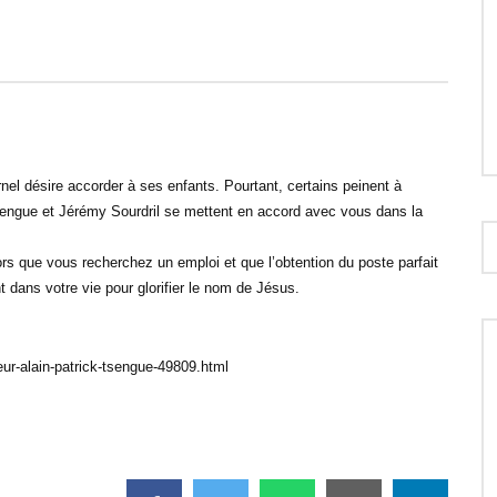
30:12
ersonne de caractère –
Le courage de répondre à l’appel de
spirées – Gregory Toussaint
Dieu – Prières inspirées – Patrice
Martorano
rnel désire accorder à ses enfants. Pourtant, certains peinent à
Tsengue et Jérémy Sourdril se mettent en accord avec vous dans la
.
ors que vous recherchez un emploi et que l’obtention du poste parfait
 dans votre vie pour glorifier le nom de Jésus.
eur-alain-patrick-tsengue-49809.html