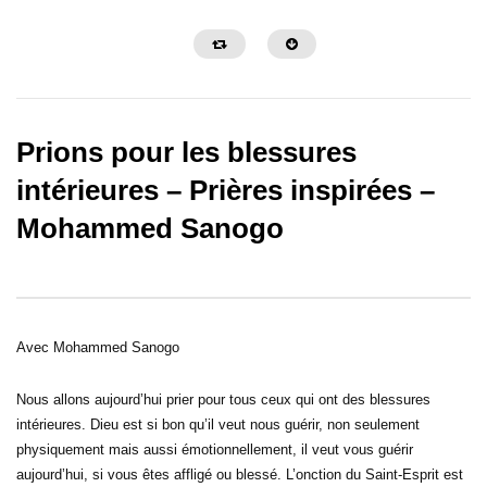
Prions pour les blessures
intérieures – Prières inspirées –
Mohammed Sanogo
30:32
31:08
Sois une personne de foi – Prières
Sois une personne de c
inspirées – Gregory Toussaint
Prières inspirées – Gre
Avec Mohammed Sanogo
Nous allons aujourd’hui prier pour tous ceux qui ont des blessures
intérieures. Dieu est si bon qu’il veut nous guérir, non seulement
physiquement mais aussi émotionnellement, il veut vous guérir
aujourd’hui, si vous êtes affligé ou blessé. L’onction du Saint-Esprit est