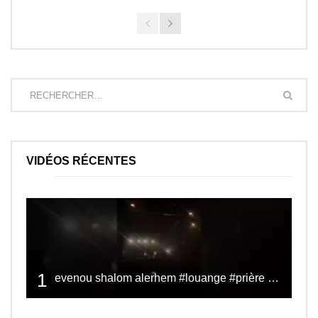
VIDÉOS RÉCENTES
1
evenou shalom alerhem #louange #prière #shalom