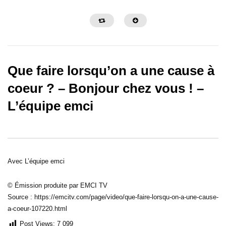
Que faire lorsqu’on a une cause à
coeur ? – Bonjour chez vous ! –
L’équipe emci
32:29
30:26
Faut-il interpréter ses rêves ? –
Grandir dans son leader
Bonjour chez vous !
s’apprend ! – Bonjour c
Avec L’équipe emci
© Émission produite par EMCI TV
Source : https://emcitv.com/page/video/que-faire-lorsqu-on-a-une-cause-
a-coeur-107220.html
Post Views:
7 099