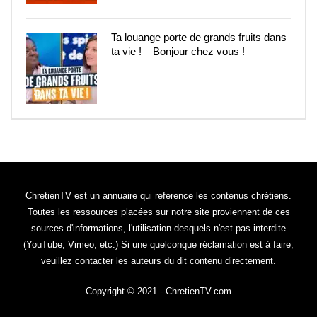
Ta louange porte de grands fruits dans
ta vie ! – Bonjour chez vous !
5
ChretienTV est un annuaire qui reference les contenus chrétiens.
Toutes les ressources placées sur notre site proviennent de ces
sources d'informations, l'utilisation desquels n'est pas interdite
(YouTube, Vimeo, etc.) Si une quelconque réclamation est à faire,
veuillez contacter les auteurs du dit contenu directement.
Copyright © 2021 - ChretienTV.com