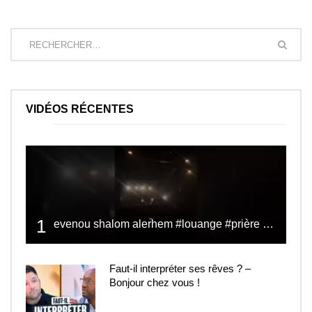
VIDÉOS RÉCENTES
1
evenou shalom alerhem #louange #prière #shalom
Faut-il interpréter ses rêves ? –
Bonjour chez vous !