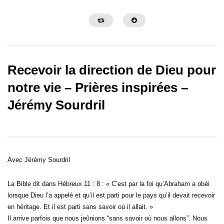
Recevoir la direction de Dieu pour
notre vie – Prières inspirées –
Jérémy Sourdril
30:32
31:08
Sois une personne de foi – Prières
Sois une personne de c
inspirées – Gregory Toussaint
Prières inspirées – Gre
Avec Jérémy Sourdril
La Bible dit dans Hébreux 11 : 8 : « C’est par la foi qu’Abraham a obéi
lorsque Dieu l’a appelé et qu’il est parti pour le pays qu’il devait recevoir
en héritage. Et il est parti sans savoir où il allait. »
Il arrive parfois que nous jeûnions “sans savoir où nous allons”. Nous