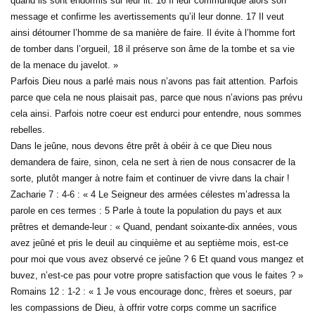
quand ils sont endormis sur leur lit. 16 Il leur communique alors son
message et confirme les avertissements qu’il leur donne. 17 Il veut
ainsi détourner l’homme de sa manière de faire. Il évite à l’homme fort
de tomber dans l’orgueil, 18 il préserve son âme de la tombe et sa vie
de la menace du javelot. »
Parfois Dieu nous a parlé mais nous n’avons pas fait attention. Parfois
parce que cela ne nous plaisait pas, parce que nous n’avions pas prévu
cela ainsi. Parfois notre coeur est endurci pour entendre, nous sommes
rebelles.
Dans le jeûne, nous devons être prêt à obéir à ce que Dieu nous
demandera de faire, sinon, cela ne sert à rien de nous consacrer de la
sorte, plutôt manger à notre faim et continuer de vivre dans la chair !
Zacharie 7 : 4-6 : « 4 Le Seigneur des armées célestes m’adressa la
parole en ces termes : 5 Parle à toute la population du pays et aux
prêtres et demande-leur : « Quand, pendant soixante-dix années, vous
avez jeûné et pris le deuil au cinquième et au septième mois, est-ce
pour moi que vous avez observé ce jeûne ? 6 Et quand vous mangez et
buvez, n’est-ce pas pour votre propre satisfaction que vous le faites ? »
Romains 12 : 1-2 : « 1 Je vous encourage donc, frères et soeurs, par
les compassions de Dieu, à offrir votre corps comme un sacrifice