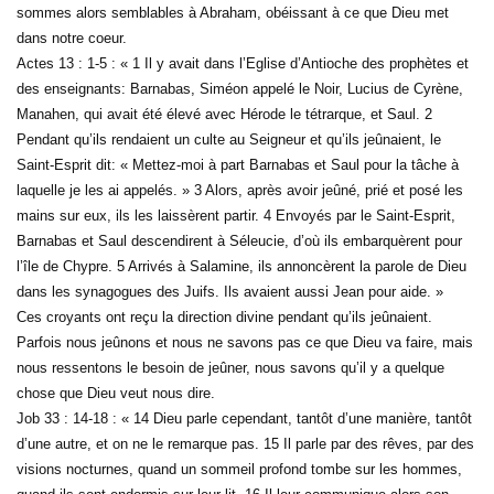
sommes alors semblables à Abraham, obéissant à ce que Dieu met
dans notre coeur.
Actes 13 : 1-5 : « 1 Il y avait dans l’Eglise d’Antioche des prophètes et
des enseignants: Barnabas, Siméon appelé le Noir, Lucius de Cyrène,
Manahen, qui avait été élevé avec Hérode le tétrarque, et Saul. 2
Pendant qu’ils rendaient un culte au Seigneur et qu’ils jeûnaient, le
Saint-Esprit dit: « Mettez-moi à part Barnabas et Saul pour la tâche à
laquelle je les ai appelés. » 3 Alors, après avoir jeûné, prié et posé les
mains sur eux, ils les laissèrent partir. 4 Envoyés par le Saint-Esprit,
Barnabas et Saul descendirent à Séleucie, d’où ils embarquèrent pour
l’île de Chypre. 5 Arrivés à Salamine, ils annoncèrent la parole de Dieu
dans les synagogues des Juifs. Ils avaient aussi Jean pour aide. »
Ces croyants ont reçu la direction divine pendant qu’ils jeûnaient.
Parfois nous jeûnons et nous ne savons pas ce que Dieu va faire, mais
nous ressentons le besoin de jeûner, nous savons qu’il y a quelque
chose que Dieu veut nous dire.
Job 33 : 14-18 : « 14 Dieu parle cependant, tantôt d’une manière, tantôt
d’une autre, et on ne le remarque pas. 15 Il parle par des rêves, par des
visions nocturnes, quand un sommeil profond tombe sur les hommes,