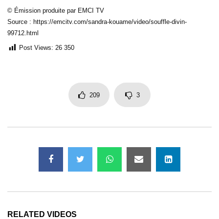
© Émission produite par EMCI TV
Source : https://emcitv.com/sandra-kouame/video/souffle-divin-
99712.html
Post Views:
26 350
209
3
RELATED VIDEOS