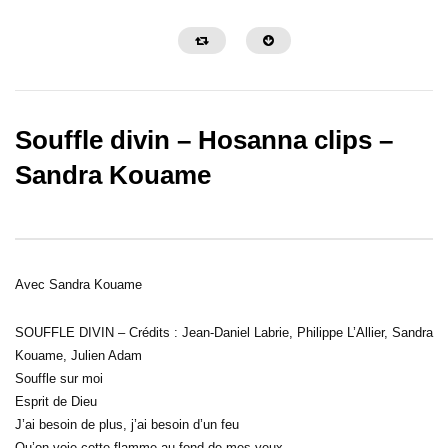
Souffle divin – Hosanna clips –
Sandra Kouame
06:37
07:04
Hosanna – Lindsay Nadine Benoît
Roi de gloire – Lindsay
Avec Sandra Kouame
SOUFFLE DIVIN – Crédits : Jean-Daniel Labrie, Philippe L’Allier, Sandra
Kouame, Julien Adam
Souffle sur moi
Esprit de Dieu
J’ai besoin de plus, j’ai besoin d’un feu
Qu’on voie cette flamme au fond de mes yeux