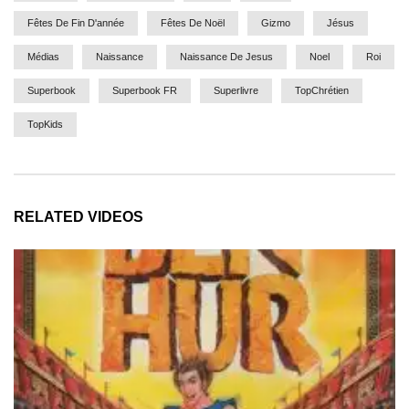
Fêtes De Fin D'année
Fêtes De Noël
Gizmo
Jésus
Médias
Naissance
Naissance De Jesus
Noel
Roi
Superbook
Superbook FR
Superlivre
TopChrétien
TopKids
RELATED VIDEOS