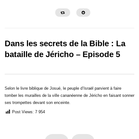
Dans les secrets de la Bible : La
bataille de Jéricho – Episode 5
50:16
50:12
Dans les secrets de la Bible : Le
Dans les secrets de la B
déluge de Noé – Episode 13
suaire de Turin – Episo
Selon le livre biblique de Josué, le peuple d’Israël parvient à faire
tomber les murailles de la ville cananéenne de Jéricho en faisant sonner
ses trompettes devant son enceinte.
Post Views:
7 954